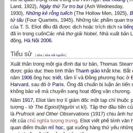
Land, 1922),
Ngày thứ Tư tro bụi
(Ash Wednesday,
1930),
Những kẻ rỗng tuếch
(The Hollow Men, 1925),
B
tứ tấu
(Four Quartets, 1945). Những tác phẩm quan trọ
của T. S. Eliot đều đã được dịch hoặc trích dịch ra
tiến
đã in trong cuốn
Các nhà thơ giải Nobel
, Nhà xuất bản 
động,
Hà Nội
2006
.
Tiểu sử
[
sửa
|
sửa mã nguồn
]
Xuất thân trong một gia đình đại tư bản, Thomas Stearn
được giáo dục theo tinh thần
Thanh giáo
khắt khe. Bắt 
năm
1906
ông học
triết
, tâm lí và Đông phương học ở
Harvard
, sau đó ở
Paris
. Ông đã chuẩn bị luận án tiến
không bảo vệ mà chuyển sang hoạt động văn chương.
Năm
1917
, Eliot làm trợ lí giám đốc một tạp chí thuộc 
tượng - tờ
The Egoist
(Người vị kỉ). Tập thơ đầu tiên c
là
Prufrock and Other Observations
(1917) chịu ảnh hư
rệt của
chủ nghĩa tượng trưng
. Eliot viết phê bình văn 
quan điểm thuần
mĩ học
, gạt xuống hàng thứ yếu nhữn