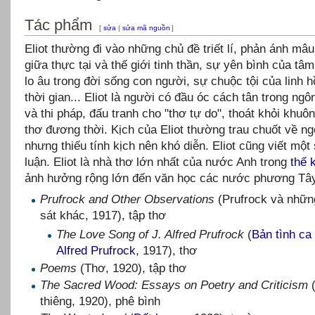
Tác phẩm
[
sửa
|
sửa mã nguồn
]
Eliot thường đi vào những chủ đề triết lí, phản ánh mâu
giữa thực tại và thế giới tinh thần, sự yên bình của tâ
lo âu trong đời sống con người, sự chuộc tội của linh 
thời gian... Eliot là người có đầu óc cách tân trong ng
và thi pháp, đấu tranh cho "thơ tự do", thoát khỏi khuô
thơ đương thời. Kịch của Eliot thường trau chuốt về ng
nhưng thiếu tính kịch nên khó diễn. Eliot cũng viết một 
luận. Eliot là nhà thơ lớn nhất của nước Anh trong
thế 
ảnh hưởng rộng lớn đến văn học các nước phương Tây
Prufrock and Other Observations
(Prufrock và nhữn
sát khác, 1917), tập thơ
The Love Song of J. Alfred Prufrock
(
Bản tình ca
Alfred Prufrock
, 1917), thơ
Poems
(Thơ, 1920), tập thơ
The Sacred Wood: Essays on Poetry and Criticism
thiêng, 1920), phê bình