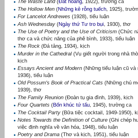
The Waste Land
(
Đất hoang
, 1922), trường ca
The Hollow Men
(
Những kẻ rỗng tuếch
, 1925), trườ
For Lancelot Andrewes
(1928), tiểu luận
Ash Wednesday
(
Ngày thứ Tư tro bụi
, 1930), thơ
The Use of Poetry and the Use of Criticism
(Chức n
thơ ca và chức năng của phê bình, 1933), tiểu luận
The Rock
(Đá tảng, 1934), kịch
Murder in the Cathedral
(Vụ giết người trong nhà thờ
kịch
Essays Ancient and Modern
(Những tiểu luận cũ và
1936), tiểu luận
Old Possum's Book of Practical Cats
(Những chú m
1939), thơ
The Family Reunion
(Đoàn tụ gia đình, 1939), kịch
Four Quartets
(
Bốn khúc tứ tấu
, 1945), trường ca
The Cocktail Party
(Bữa tiệc cocktail, 1949-1950), k
Notes Towards the Definition of Culture
(Ghi chép h
việc định nghĩa về văn hóa, 1948), tiểu luận
Poetry and Drama
(Thơ và kịch, 1951), tiểu luận