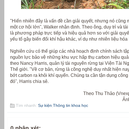
"Hiển nhiên đây là vấn đề cần giải quyết, nhưng nó cũng
một cơ hội lớn", Walker nhận định. Theo ông, duy trì và tái
là phương pháp trực tiếp và hiệu quả hơn so với giải quy
yếu tố gây biến đổi khí hậu khác, ví dụ như nhiên liệu hóa 
Nghiên cứu có thể giúp các nhà hoạch định chính sách tập
nguồn lực bảo vệ những khu vực hấp thụ carbon hiệu quả
theo Nancy Harris, quản lý tài nguyên rừng tại Viện Tài N
Thế giới. "Về cơ bản, rừng là công nghệ duy nhất hiện nay
bớt carbon ra khỏi khí quyển. Chúng ta cần tận dụng côn
đó", Harris chia sẻ.
Theo Thu Thảo (Vnexp
Ảnh
Tìm nhanh:
Sự kiện
,
Thông tin khoa học
0 nhận xét: