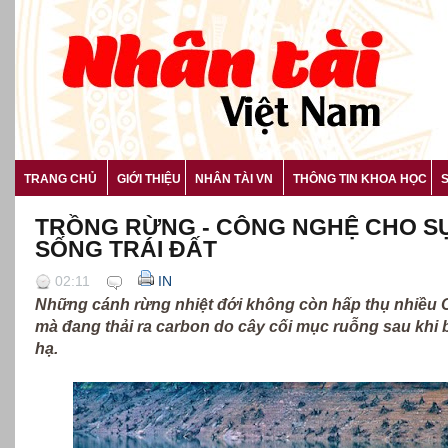
TRANG CHỦ
GIỚI THIỆU
NHÂN TÀI VN
THÔNG TIN KHOA HỌC
TRỒNG RỪNG - CÔNG NGHỆ CHO S
SỐNG TRÁI ĐẤT
02:11
IN
Những cánh rừng nhiệt đới không còn hấp thụ nhiều
mà đang thải ra carbon do cây cối mục ruỗng sau khi b
hạ.