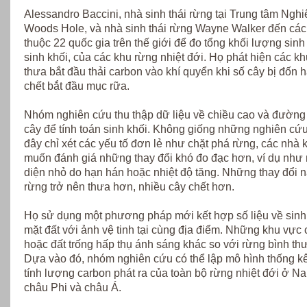
Alessandro Baccini, nhà sinh thái rừng tại Trung tâm Ngh
Woods Hole, và nhà sinh thái rừng Wayne Walker đến các
thuộc 22 quốc gia trên thế giới để đo tổng khối lượng sinh 
sinh khối, của các khu rừng nhiệt đới. Họ phát hiện các k
thưa bắt đầu thải carbon vào khí quyển khi số cây bị đốn h
chết bắt đầu mục rữa.
Nhóm nghiên cứu thu thập dữ liệu về chiều cao và đường 
cây để tính toán sinh khối. Không giống những nghiên cứ
đây chỉ xét các yếu tố đơn lẻ như chặt phá rừng, các nhà
muốn đánh giá những thay đổi khó đo đạc hơn, ví dụ như
diện nhỏ do hạn hán hoặc nhiệt độ tăng. Những thay đổi n
rừng trở nên thưa hơn, nhiều cây chết hơn.
Họ sử dụng một phương pháp mới kết hợp số liệu về sinh 
mặt đất với ảnh vệ tinh tại cùng địa điểm. Những khu vực 
hoặc đất trống hấp thụ ánh sáng khác so với rừng bình th
Dựa vào đó, nhóm nghiên cứu có thể lập mô hình thống k
tính lượng carbon phát ra của toàn bộ rừng nhiệt đới ở N
châu Phi và châu Á.