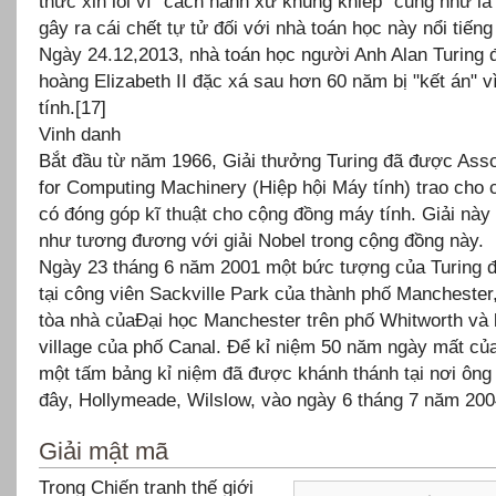
thức xin lỗi vì "cách hành xử khủng khiếp" cũng như là 
gây ra cái chết tự tử đối với nhà toán học này nổi tiếng
Ngày 24.12,2013, nhà toán học người Anh Alan Turing
hoàng Elizabeth II đặc xá sau hơn 60 năm bị "kết án" v
tính.[17]
Vinh danh
Bắt đầu từ năm 1966, Giải thưởng Turing đã được Asso
for Computing Machinery (Hiệp hội Máy tính) trao cho 
có đóng góp kĩ thuật cho cộng đồng máy tính. Giải này
như tương đương với giải Nobel trong cộng đồng này.
Ngày 23 tháng 6 năm 2001 một bức tượng của Turing 
tại công viên Sackville Park của thành phố Manchester
tòa nhà củaĐại học Manchester trên phố Whitworth và
village của phố Canal. Để kỉ niệm 50 năm ngày mất củ
một tấm bảng kỉ niệm đã được khánh thánh tại nơi ông
đây, Hollymeade, Wilslow, vào ngày 6 tháng 7 năm 200
Giải mật mã
Trong Chiến tranh thế giới