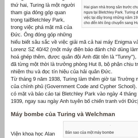
thứ hai, Turing là một người
Hai gian nhà trong sân trước c
tham gia đóng góp quan
ngựa tại Bletchley Park. Turing 
việc tại đây trong những năm 
trọng tạiBletchley Park,
cho đến khi ông chuyển sang Hu
trong việc phá mật mã của
Đức. Ông đóng góp những
hiểu biết sâu sắc về việc giải mã cả hai máy Enigma 
Lorenz SZ 40/42 (một máy điện báo đánh chữ dùng là
hoá ghép thêm, được quân đội Anh đặt tên là "Tunny"),
đã từng một thời là trưởng phòng Hut 8, bộ phận chịu t
nhiệm thu và đọc tín hiệu của hải quân Đức.
Từ tháng 9 năm 1938, Turing làm thêm giờ tại Trường
của chính phủ (Government Code and Cypher School). 
có mặt và báo cáo tại Bletchley Park vào ngày 4 thán
1939, ngay sau ngày Anh tuyên bố chiến tranh với Đức[
Máy bombe của Turing và Welchman
Bản sao của một máy bombe
Viện khoa học Alan