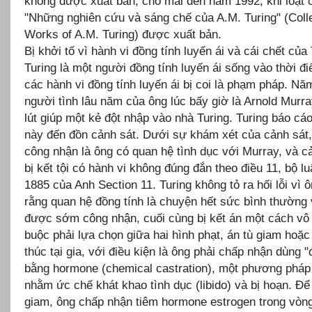
không được xuất bản, cho mãi đến năm 1992, khi loạt 
"Những nghiên cứu và sáng chế của A.M. Turing" (Coll
Works of A.M. Turing) được xuất bản.
Bị khởi tố vì hành vi đồng tính luyến ái và cái chết của
Turing là một người đồng tính luyến ái sống vào thời 
các hành vi đồng tính luyến ái bị coi là phạm pháp. Nă
người tình lâu năm của ông lúc bấy giờ là Arnold Murra
lút giúp một kẻ đột nhập vào nhà Turing. Turing báo cá
này đến đồn cảnh sát. Dưới sự khám xét của cảnh sát,
công nhận là ông có quan hệ tình dục với Murray, và c
bị kết tội có hành vi không đúng đắn theo điều 11, bộ l
1885 của Anh Section 11. Turing không tỏ ra hối lỗi vì 
rằng quan hệ đồng tính là chuyện hết sức bình thường
được sớm công nhận, cuối cùng bị kết án một cách vô 
buộc phải lựa chọn giữa hai hình phạt, án tù giam hoặc
thúc tại gia, với điều kiện là ông phải chấp nhận dùng "đ
bằng hormone (chemical castration), một phương pháp đ
nhằm ức chế khát khao tình dục (libido) và bị hoạn. Để 
giam, ông chấp nhận tiêm hormone estrogen trong vòn