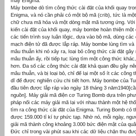
máy Enigma.
Máy bombe dò tìm công thức cài đặt của khối quay tr
Enigma, và nó cần phải có một bộ mã (crib), tức là mộ
chữ chưa mã hóa và một dòng mật mã tương ứng. Với
kiến cài đặt của khối quay, máy bombe hoàn thiện một 
các tiến trình suy luận lôgic, dựa vào bộ mã, dùng các
mạch điện tử đã được lắp ráp. Máy bombe lùng tìm và 
mâu thuẫn khi nó xảy ra, loại bỏ công thức cài đặt gây
mâu thuẫn ấy, rồi tiếp tục lùng tìm một công thức khác,
hơn. Đa số các công thức cài đặt khả quan đều gây nê
mâu thuẫn, và bị loại bỏ, chỉ để lại một số ít các công 
dĩ để được nghiên cứu chi tiết hơn. Máy bombe của Tur
đầu tiên được lắp ráp vào ngày 18 tháng 3 năm1940[c
nguồn]. Máy giải mã điện cơ Turing Bomb dựa trên ph
pháp nối các máy giải mã lại với nhau thành một hệ th
tìm ra công thức cài đặt của Enigma. Turing Bomb có t
được 159.000 tỉ kí tự phức tạp. Nhờ nó, mỗi ngày, ngư
giải mã thành công khoảng 3.000 bức điện mật của quâ
Đức chỉ trong vài phút sau khi các dữ liệu chặn thu đ