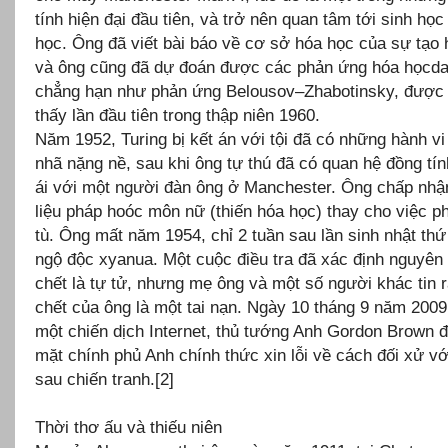
tính hiện đại đầu tiên, và trở nên quan tâm tới sinh học
học. Ông đã viết bài báo về cơ sở hóa học của sự tạo h
và ông cũng đã dự đoán được các phản ứng hóa họcd
chẳng hạn như phản ứng Belousov–Zhabotinsky, được 
thấy lần đầu tiên trong thập niên 1960.
Năm 1952, Turing bị kết án với tội đã có những hành v
nhã nặng nề, sau khi ông tự thú đã có quan hệ đồng tín
ái với một người đàn ông ở Manchester. Ông chấp nhậ
liệu pháp hoóc môn nữ (thiến hóa học) thay cho việc ph
tù. Ông mất năm 1954, chỉ 2 tuần sau lần sinh nhật thứ
ngộ độc xyanua. Một cuộc điều tra đã xác định nguyên
chết là tự tử, nhưng mẹ ông và một số người khác tin r
chết của ông là một tai nạn. Ngày 10 tháng 9 năm 2009
một chiến dịch Internet, thủ tướng Anh Gordon Brown đ
mặt chính phủ Anh chính thức xin lỗi về cách đối xử vớ
sau chiến tranh.[2]
Thời thơ ấu và thiếu niên