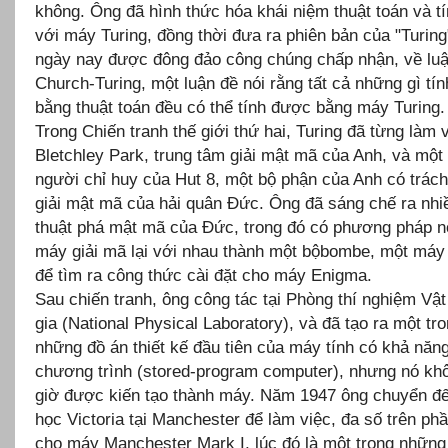
không. Ông đã hình thức hóa khái niệm thuật toán và tí
với máy Turing, đồng thời đưa ra phiên bản của "Turing
ngày nay được đông đảo công chúng chấp nhận, về lu
Church-Turing, một luận đề nói rằng tất cả những gì tí
bằng thuật toán đều có thể tính được bằng máy Turing.
Trong Chiến tranh thế giới thứ hai, Turing đã từng làm v
Bletchley Park, trung tâm giải mật mã của Anh, và một 
người chỉ huy của Hut 8, một bộ phận của Anh có trác
giải mật mã của hải quân Đức. Ông đã sáng chế ra nhi
thuật phá mật mã của Đức, trong đó có phương pháp n
máy giải mã lại với nhau thành một bộbombe, một máy
để tìm ra công thức cài đặt cho máy Enigma.
Sau chiến tranh, ông công tác tại Phòng thí nghiệm Vật
gia (National Physical Laboratory), và đã tạo ra một tr
những đồ án thiết kế đầu tiên của máy tính có khả năng
chương trình (stored-program computer), nhưng nó kh
giờ được kiến tạo thành máy. Năm 1947 ông chuyển đ
học Victoria tại Manchester để làm việc, đa số trên p
cho máy Manchester Mark I, lúc đó là một trong nhữn