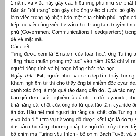
1 năm, và việc này gây các hiệu ứng phụ như sự phát t
Bản án "tội trạng" còn gây cho ông việc bị tước bỏ giấ
làm việc trong bộ phận bảo mật của chính phủ, ngăn c
tiếp tục với công việc tư vấn cho Trung tâm truyền tin 
phủ (Government Communications Headquarters) trong
đề về mật mã.
Cái chết
Từng được xem là 'Einstein của toán học', ông Turing bị
“lăng nhục thuần phong mỹ tục” vào năm 1952 chỉ vì m
người đồng tính và bị hoạn bằng chất hóa học.
Ngày 7/6/1954, người phục vụ dọn dẹp tìm thấy Turing 
Khám nghiệm tử thi cho thấy ông bị nhiễm độc cyanide
cạnh xác ông là một quả táo đang cắn dở. Quả táo nà
bao giờ được xác nghiệm là có nhiễm độc cyanide, nh
khả năng cái chết của ông do từ quả táo tẩm cyanide 
ăn dở. Hầu hết mọi người tin rằng cái chết của Turing l
ý và bản điều tra vụ tử vong đã được kết luận là do tự 
dư luận cho rằng phương pháp tự ngộ độc này được lấy
bộ phim mà Turing yêu thích - bộ phim Bạch Tuyết và 