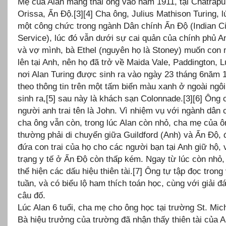
Mẹ của Alan mang thai ông vào năm 1911, tại Chatrapu
Orissa, Ấn Độ.[3][4] Cha ông, Julius Mathison Turing, l
một công chức trong ngành Dân chính Ấn Độ (Indian Ci
Service), lúc đó vẫn dưới sự cai quản của chính phủ An
và vợ mình, bà Ethel (nguyên họ là Stoney) muốn con 
lên tại Anh, nên họ đã trở về Maida Vale, Paddington, 
nơi Alan Turing được sinh ra vào ngày 23 tháng 6năm 
theo thông tin trên một tấm biển màu xanh ở ngoài ngô
sinh ra,[5] sau này là khách sạn Colonnade.[3][6] Ông 
người anh trai tên là John. Vì nhiệm vụ với ngành dân 
cha ông vẫn còn, trong lúc Alan còn nhỏ, cha mẹ của ô
thường phải di chuyển giữa Guildford (Anh) và Ấn Độ, 
đứa con trai của họ cho các người bạn tại Anh giữ hộ, v
trạng y tế ở Ấn Độ còn thấp kém. Ngay từ lúc còn nhỏ,
thể hiện các dấu hiệu thiên tài.[7] Ông tự tập đọc trong
tuần, và có biểu lộ ham thích toán học, cùng với giải đ
câu đố.
Lúc Alan 6 tuổi, cha mẹ cho ông học tại trường St. Mich
Bà hiệu trưởng của trường đã nhận thấy thiên tài của A