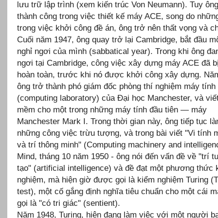
lưu trữ lập trình (xem kiến trúc Von Neumann). Tuy ôn
thành công trong việc thiết kế máy ACE, song do những
trong việc khởi công đề án, ông trở nên thất vọng và c
Cuối năm 1947, ông quay trở lại Cambridge, bắt đầu m
nghỉ ngơi của mình (sabbatical year). Trong khi ông đa
ngơi tại Cambridge, công việc xây dựng máy ACE đã b
hoàn toàn, trước khi nó được khởi công xây dựng. Nă
ông trở thành phó giám đốc phòng thí nghiệm máy tính
(computing laboratory) của Đại học Manchester, và viế
mềm cho một trong những máy tính đầu tiên — máy
Manchester Mark I. Trong thời gian này, ông tiếp tục l
những công việc trừu tượng, và trong bài viết "Vi tính
và trí thông minh" (Computing machinery and intelligenc
Mind, tháng 10 năm 1950 - ông nói đến vấn đề về "trí t
tạo" (artificial intelligence) và đề đạt một phương thức
nghiệm, mà hiện giờ được gọi là kiểm nghiệm Turing (T
test), một cố gắng định nghĩa tiêu chuẩn cho một cái 
gọi là "có tri giác" (sentient).
Năm 1948, Turing, hiện đang làm việc với một người b