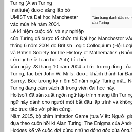
Turing (Alan Turing
Institute) được sáng lập bởi
UMIST và Đại học Manchester
Tấm bảng đánh dấu nơi 
của Turing
vào mùa hè năm 2004.
Lễ kỉ niệm cuộc đời và sự nghiệp
của Turing đã được tổ chức tại Đại học Manchester và
tháng 6 năm 2004 do British Logic Colloquium (Hội Log
và British Society for the History of Mathematics (Nhó
cứu Lịch sử Toán học Anh) tổ chức.
Vào ngày 28 tháng 10 năm 2004 a bức tượng đồng của
Turing, tạc bởi John W. Mills, được khánh thành tại Đạ
Surrey. Bức tượng kỷ niệm 50 năm ngày Turing mất. Nó
Turing đang cầm sách đi trong viện đại học này.
Holtsoft đã sản xuất ngôn ngữ lập trình mang tên Turin
ngữ này dành cho người mới bắt đầu lập trình và khôn
tác trực tiếp với phần cứng.
Năm 2015, bộ phim Imitation Game (tựa Việt: Người gi
dựa theo cuốn hồi kí Alan Turing: The Enigma của And
Hodges kể về cuộc đời cùng những đóng góp của ông.[