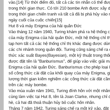
vào.[14] Từ thời điểm đó, tất cả các tin nhắn có thể đ
trong thời gian thực. Có tới 210 bombe Anh được xây 
trong thời gian chiến tranh và tất cả đã bị phá hủy vào
ngày cuối của cuộc chiến[15]
Hut 8 và máy Enigma của hải quân Đức
Vào tháng 12 năm 1940, Turing khám phá ra hệ thống ch
của máy Enigma của hải quân Đức, một hệ thống chỉ t
tạp hơn tất cả các hệ thống chỉ thị khác đang được dù
các chi nhánh trong quân đội. Turing cũng sáng chế ra
thức xác suất Bayes(Bayesian), một kỹ thuật trong thố
được đặt tên là "Banburismus", để giúp vào việc giải m
Enigma của hải quân Đức. Banburismus cho phép loại 
số công thức cài đặt của khối quay của máy Enigma, 
lượng thời gian kiểm nghiệm các công thức cài đặt cần 
trên các máy bombe.
Vào mùa xuân năm 1941, Turing đính hôn với một nhân
cùng làm việc tại Hut 8, tên là Joan Clarke, nhưng chỉ
hè, cả hai đã thoả thuận hủy bỏ cuộc hôn nhân.
Tháng 7 năm 1942, Turing sáng chế ra một kỹ xảo, đặt 