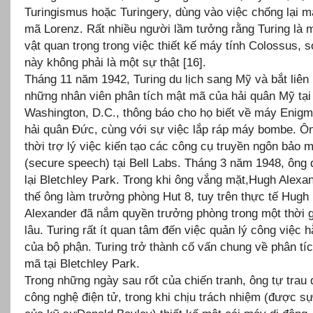
Turingismus hoặc Turingery, dùng vào việc chống lại 
mã Lorenz. Rất nhiều người lầm tưởng rằng Turing là 
vật quan trọng trong việc thiết kế máy tính Colossus, s
này không phải là một sự thật [16].
Tháng 11 năm 1942, Turing du lịch sang Mỹ và bắt liên 
những nhân viên phân tích mật mã của hải quân Mỹ tại
Washington, D.C., thông báo cho họ biết về máy Enig
hải quân Đức, cùng với sự việc lắp ráp máy bombe. Ô
thời trợ lý việc kiến tạo các công cụ truyền ngôn bảo m
(secure speech) tại Bell Labs. Tháng 3 năm 1948, ông 
lại Bletchley Park. Trong khi ông vắng mặt,Hugh Alexa
thế ông làm trưởng phòng Hut 8, tuy trên thực tế Hugh
Alexander đã nắm quyền trưởng phòng trong một thời 
lâu. Turing rất ít quan tâm đến việc quản lý công việc 
của bộ phận. Turing trở thành cố vấn chung về phân tí
mã tại Bletchley Park.
Trong những ngày sau rốt của chiến tranh, ông tự trau 
công nghệ điện tử, trong khi chịu trách nhiệm (được sự