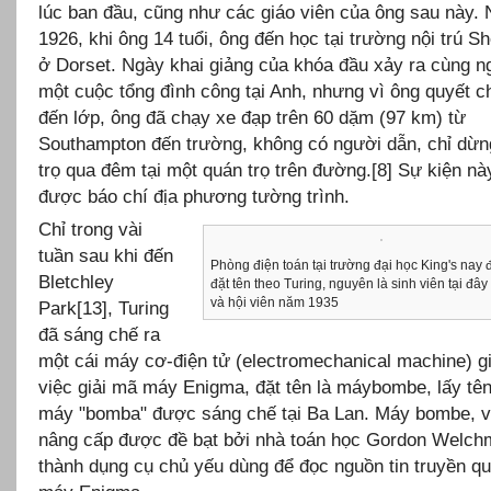
lúc ban đầu, cũng như các giáo viên của ông sau này.
1926, khi ông 14 tuổi, ông đến học tại trường nội trú S
ở Dorset. Ngày khai giảng của khóa đầu xảy ra cùng n
một cuộc tổng đình công tại Anh, nhưng vì ông quyết 
đến lớp, ông đã chạy xe đạp trên 60 dặm (97 km) từ
Southampton đến trường, không có người dẫn, chỉ dừng
trọ qua đêm tại một quán trọ trên đường.[8] Sự kiện nà
được báo chí địa phương tường trình.
Chỉ trong vài
tuần sau khi đến
Phòng điện toán tại trường đại học King's nay
Bletchley
đặt tên theo Turing, nguyên là sinh viên tại đ
và hội viên năm 1935
Park[13], Turing
đã sáng chế ra
một cái máy cơ-điện tử (electromechanical machine) g
việc giải mã máy Enigma, đặt tên là máybombe, lấy tên
máy "bomba" được sáng chế tại Ba Lan. Máy bombe, v
nâng cấp được đề bạt bởi nhà toán học Gordon Welch
thành dụng cụ chủ yếu dùng để đọc nguồn tin truyền qua