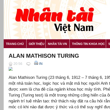
TRANG CHỦ
GIỚI THIỆU
NHÂN TÀI VN
THÔNG TIN KHOA HỌC
ALAN MATHISON TURING
20:56
IN
Alan Mathison Turing (23 tháng 6, 1912 – 7 tháng 6, 195
một nhà toán học, logic học và mật mã học người Anh
được xem là cha đẻ của ngành khoa học máy tính. Phé
Turing (Turing test) là một trong những cống hiến của ô
ngành trí tuệ nhân tạo: thử thách này đặt ra câu hỏi rằ
móc có khi nào đạt được ý thức và có thể suy nghĩ đư