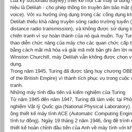
của kỹ sưDonald Bayley) thiết kế một cái máy di động 
hiệu là Delilah - cho phép thông tin truyền âm bảo mật 
voice). Với xu hướng ứng dụng trong các công dụng k
Delilah thiếu khả năng truyền sóng radio trường tuyến (
distance radio transmission), và không được sử dụng t
chiến tranh vì sự hoàn thành của nó quá muộn. Tuy Tur
thao diễn chức năng của máy cho các quan chức cấp t
bằng cách mật mã hóa và giải mã một bản ghi âm lời n
Winston Churchill, máy Delilah vẫn không được chọn 
dụng.
Trong năm 1945, Turing đã được tặng huy chương OBE
of the British Empire) vì thành tích phục vụ trong cuộc
tranh.
Những máy tính đầu tiên và kiểm nghiệm của Turing
Từ năm 1945 đến năm 1947, Turing đã làm việc tại Phò
nghiệm Vật lý Quốc gia (National Physical Laboratory).
ông thiết kế máy tính ACE (Automatic Computing Engi
tính tự động). Ngày 19 tháng 2 năm 1946, ông đệ trình
thiết kế hoàn chỉnh đầu tiên của Anh về máy tính với k