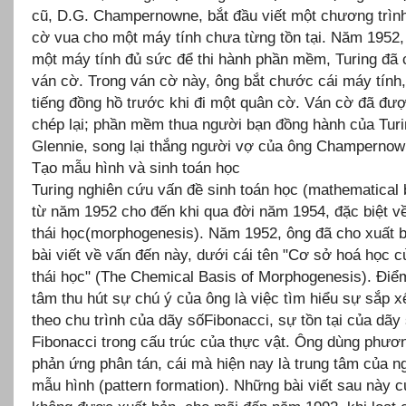
cũ, D.G. Champernowne, bắt đầu viết một chương trìn
cờ vua cho một máy tính chưa từng tồn tại. Năm 1952, 
một máy tính đủ sức để thi hành phần mềm, Turing đã 
ván cờ. Trong ván cờ này, ông bắt chước cái máy tính
tiếng đồng hồ trước khi đi một quân cờ. Ván cờ đã đượ
chép lại; phần mềm thua người bạn đồng hành của Turin
Glennie, song lại thắng người vợ của ông Champernow
Tạo mẫu hình và sinh toán học
Turing nghiên cứu vấn đề sinh toán học (mathematical 
từ năm 1952 cho đến khi qua đời năm 1954, đặc biệt v
thái học(morphogenesis). Năm 1952, ông đã cho xuất 
bài viết về vấn đến này, dưới cái tên "Cơ sở hoá học c
thái học" (The Chemical Basis of Morphogenesis). Điể
tâm thu hút sự chú ý của ông là việc tìm hiểu sự sắp x
theo chu trình của dãy sốFibonacci, sự tồn tại của dãy
Fibonacci trong cấu trúc của thực vật. Ông dùng phươn
phản ứng phân tán, cái mà hiện nay là trung tâm của 
mẫu hình (pattern formation). Những bài viết sau này 