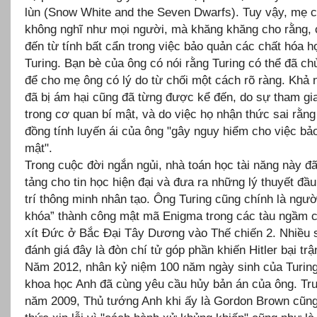
lùn (Snow White and the Seven Dwarfs). Tuy vậy, mẹ 
không nghĩ như mọi người, mà khăng khăng cho rằng, 
đến từ tính bất cẩn trong việc bảo quản các chất hóa h
Turing. Bạn bè của ông có nói rằng Turing có thể đã chủ
để cho mẹ ông có lý do từ chối một cách rõ ràng. Khả 
đã bị ám hại cũng đã từng được kể đến, do sự tham gi
trong cơ quan bí mật, và do việc họ nhận thức sai rằng
đồng tính luyến ái của ông "gây nguy hiểm cho việc bảo
mật".
Trong cuộc đời ngắn ngủi, nhà toán học tài năng này đã
tảng cho tin học hiện đại và đưa ra những lý thuyết đầu
trí thông minh nhân tạo. Ông Turing cũng chính là ngườ
khóa” thành công mật mã Enigma trong các tàu ngầm c
xít Đức ở Bắc Đại Tây Dương vào Thế chiến 2. Nhiều 
đánh giá đây là đòn chí tử góp phần khiến Hitler bại tr
Năm 2012, nhân kỷ niệm 100 năm ngày sinh của Turing
khoa học Anh đã cùng yêu cầu hủy bản án của ông. Tr
năm 2009, Thủ tướng Anh khi ấy là Gordon Brown cũng