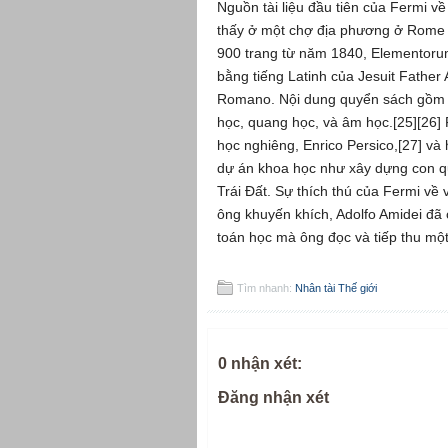
Nguồn tài liệu đầu tiên của Fermi về
thấy ở một chợ địa phương ở Rome 
900 trang từ năm 1840, Elementoru
bằng tiếng Latinh của Jesuit Father
Romano. Nội dung quyển sách gồm to
học, quang học, và âm học.[25][26] 
học nghiêng, Enrico Persico,[27] và
dự án khoa học như xây dựng con q
Trái Đất. Sự thích thú của Fermi về
ông khuyến khích, Adolfo Amidei đã 
toán học mà ông đọc và tiếp thu mộ
Tìm nhanh:
Nhân tài Thế giới
0 nhận xét:
Đăng nhận xét