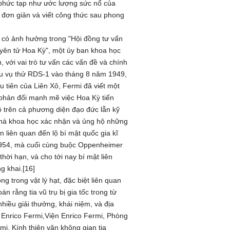
 phức tạp như ước lượng sức nổ của
đơn giản và viết công thức sau phong
n có ảnh hưởng trong "Hội đồng tư vấn
yên tử Hoa Kỳ", một ủy ban khoa học
 với vai trò tư vấn các vấn đề và chính
au vụ thử RDS-1 vào tháng 8 năm 1949,
 tiên của Liên Xô, Fermi đã viết một
 phản đối mạnh mẽ việc Hoa Kỳ tiến
ô trên cả phương diện đạo đức lẫn kỹ
nhà khoa học xác nhận và ủng hộ những
 liên quan đến lộ bí mật quốc gia kĩ
1954, mà cuối cùng buộc Oppenheimer
thời hạn, và cho tới nay bí mật liên
g khai.[16]
 trong vật lý hạt, đặc biệt liên quan
n rằng tia vũ trụ bị gia tốc trong từ
hiều giải thưởng, khái niệm, và địa
Enrico Fermi,Viện Enrico Fermi, Phòng
mi, Kính thiên văn không gian tia