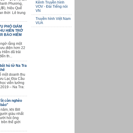
Kênh Truyền hình
 Danh Phương,
VOV - Đài Tiếng nói
厚), hiệu Quế
VN
an thời Lê trung
Truyền hình Việt Nam
VUA
VỤ PHÓ GIÁM
THU HIỀN TRỞ
R BẢO HIỂM
 ngờ rằng một
ưu điện hơn 22
 Hiền đã trải
ến th...
bất hủ từ Na Tra
thế
số một doanh thu
ưu Lạc Địa Cầu
 học viễn tưởng
 2019 – Na Tra:
ôi còn nghèo
 báo"
năm, khi Bill
gười giàu nhất
gười hỏi ông
 trên thế giới