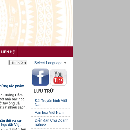
LIÊN HỆ
Select Language
▼
Những tác phẩm
LƯU TRỮ
g Quảng Hàm ,
một nhà bác học
Đài Truyền hình Việt
ột tay ông đã
Nam
ật rất nhiều sách.
Văn hóa Việt Nam
Diễn đàn Chủ Doanh
hân thế và sự
nghiệp
 học đất Việt
26 - 1784 ), tên