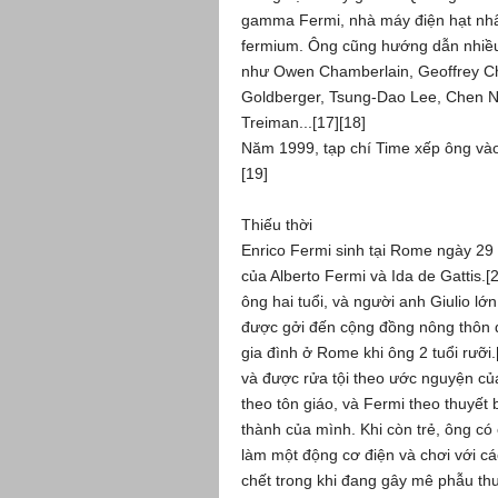
gamma Fermi, nhà máy điện hạt nhâ
fermium. Ông cũng hướng dẫn nhiều s
như Owen Chamberlain, Geoffrey C
Goldberger, Tsung-Dao Lee, Chen N
Treiman...[17][18]
Năm 1999, tạp chí Time xếp ông và
[19]
Thiếu thời
Enrico Fermi sinh tại Rome ngày 29
của Alberto Fermi và Ida de Gattis.[
ông hai tuổi, và người anh Giulio lớ
được gởi đến cộng đồng nông thôn 
gia đình ở Rome khi ông 2 tuổi rưỡi.
và được rửa tội theo ước nguyện củ
theo tôn giáo, và Fermi theo thuyết b
thành của mình. Khi còn trẻ, ông có 
làm một động cơ điện và chơi với các
chết trong khi đang gây mê phẫu th