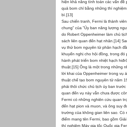
hiện khả năng tính toán các vấn đề
quả bom chỉ bằng những thí nghiệm 
bì.[13]
Sau chiến tranh, Fermi là thành viê
chung" của "Ủy ban năng lượng ngu
do Robert Oppenheimer làm chủ tịch,
sách liên quan đến hạt nhân.[14] S
vụ thử bom nguyên tử phân hạch đầu
khuyến nghị cho hội đồng, trong đó
hành phát triển bom nhiệt hạch hiđr
thuật.[15] Ông là một trong những 
lời khai của Oppenheimer trong vụ án
thuật chế tạo bom nguyên tử năm 
phải thôi chức chủ tịch ủy ban trước 
quan đến vụ này vẫn chưa được côn
Fermi có những nghiên cứu quan trọng
đến hạt pion và muon, và ông suy đoá
trường của không gian liên sao. Có n
điểm mang tên Fermi, bao gồm Giải 
thí nghiệm Máy gia tốc Quốc gia Fer