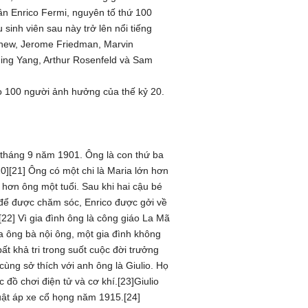
n Enrico Fermi, nguyên tố thứ 100
inh viên sau này trở lên nổi tiếng
hew, Jerome Friedman, Marvin
ing Yang, Arthur Rosenfeld và Sam
o 100 người ảnh hưởng của thế kỷ 20.
 tháng 9 năm 1901. Ông là con thứ ba
20][21] Ông có một chi là Maria lớn hơn
n hơn ông một tuổi. Sau khi hai cậu bé
để được chăm sóc, Enrico được gởi về
[22] Vì gia đình ông là công giáo La Mã
a ông bà nội ông, một gia đình không
ất khả tri trong suốt cuộc đời trưởng
cùng sở thích với anh ông là Giulio. Họ
 đồ chơi điện tử và cơ khí.[23]Giulio
uật áp xe cổ họng năm 1915.[24]