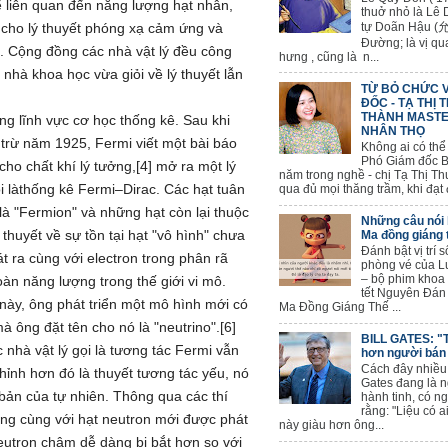
ế liên quan đến năng lượng hạt nhân,
thuở nhỏ là Lê
 cho lý thuyết phóng xạ cảm ứng và
tự Doãn Hậu (允
Đường; là vị qu
i. Cộng đồng các nhà vật lý đều công
hưng , cũng là n...
 nhà khoa học vừa giỏi về lý thuyết lẫn
TỪ BỎ CHỨC 
ĐỐC - TẠ THỊ 
THÀNH MASTE
ng lĩnh vực cơ học thống kê. Sau khi
NHÂN THỌ
 trừ năm 1925, Fermi viết một bài báo
Không ai có thể
Phó Giám đốc B
ho chất khí lý tưởng,[4] mở ra một lý
năm trong nghề - chị Tạ Thị Thu
i làthống kê Fermi–Dirac. Các hạt tuân
qua đủ mọi thăng trầm, khi đạt đ
 là "Fermion" và những hạt còn lại thuộc
Những câu nói 
thuyết về sự tồn tại hạt "vô hình" chưa
Ma đồng giáng 
Đánh bật vị trí 
t ra cùng với electron trong phân rã
phòng vé của L
– bộ phim khoa
oàn năng lượng trong thế giới vi mô.
tết Nguyên Đán
này, ông phát triển một mô hình mới có
Ma Đồng Giáng Thế ...
à ông đặt tên cho nó là "neutrino".[6]
BILL GATES: "T
 nhà vật lý gọi là tương tác Fermi vẫn
hơn người bán
Cách đây nhiều 
hỉnh hơn đó là thuyết tương tác yếu, nó
Gates đang là n
bản của tự nhiên. Thông qua các thí
hành tinh, có n
rằng: "Liệu có ai
ng cùng với hạt neutron mới được phát
này giàu hơn ông...
eutron chậm dễ dàng bị bắt hơn so với