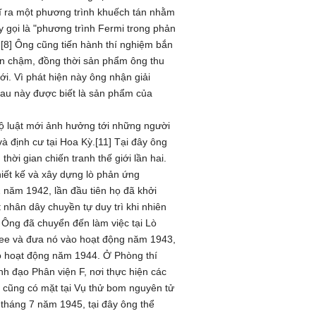
ĩ ra một phương trình khuếch tán nhằm
 gọi là "phương trình Fermi trong phản
.[8] Ông cũng tiến hành thí nghiệm bắn
on chậm, đồng thời sản phẩm ông thu
i. Vì phát hiện này ông nhận giải
sau này được biết là sản phẩm của
bộ luật mới ảnh hưởng tới những người
à định cư tại Hoa Kỳ.[11] Tại đây ông
hời gian chiến tranh thế giới lần hai.
iết kế và xây dựng lò phản ứng
 năm 1942, lần đầu tiên họ đã khởi
nhân dây chuyền tự duy trì khi nhiên
. Ông đã chuyển đến làm việc tại Lò
see và đưa nó vào hoạt động năm 1943,
ào hoạt động năm 1944. Ở Phòng thí
h đạo Phân viện F, nơi thực hiện các
i cũng có mặt tại Vụ thử bom nguyên tử
16 tháng 7 năm 1945, tại đây ông thể