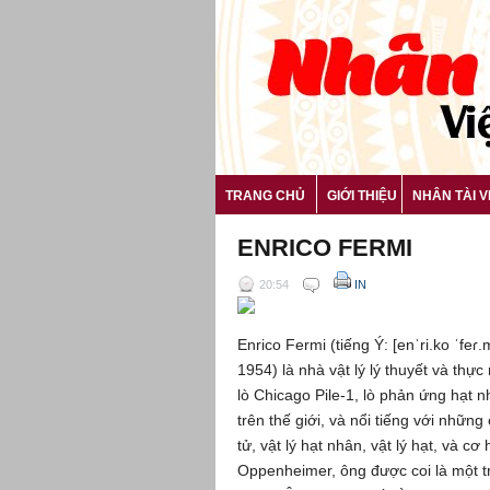
TRANG CHỦ
GIỚI THIỆU
NHÂN TÀI V
ENRICO FERMI
20:54
IN
Enrico Fermi (tiếng Ý: [enˈri.ko ˈfeɾ
1954) là nhà vật lý lý thuyết và thực
lò Chicago Pile-1, lò phản ứng hạt 
trên thế giới, và nổi tiếng với nhữn
tử, vật lý hạt nhân, vật lý hạt, và c
Oppenheimer, ông được coi là một 