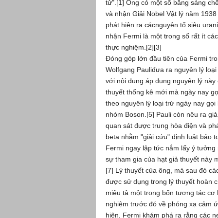
tử".[1] Ông có một số bằng sáng ch
và nhận Giải Nobel Vật lý năm 1938
phát hiện ra cácnguyên tố siêu uran
nhận Fermi là một trong số rất ít các
thực nghiệm.[2][3]
Đóng góp lớn đầu tiên của Fermi tro
Wolfgang Pauliđưa ra nguyên lý loại
với nội dung áp dụng nguyên lý này c
thuyết thống kê mới mà ngày nay gọ
theo nguyên lý loại trừ ngày nay gọi
nhóm Boson.[5] Pauli còn nêu ra giả 
quan sát được trung hòa điện và phá
beta nhằm "giải cứu" định luật bảo t
Fermi ngay lập tức nắm lấy ý tưởng 
sự tham gia của hạt giả thuyết này m
[7] Lý thuyết của ông, mà sau đó các
được sử dụng trong lý thuyết hoàn c
miêu tả một trong bốn tương tác cơ 
nghiệm trước đó về phóng xạ cảm ứ
hiện, Fermi khám phá ra rằng các n