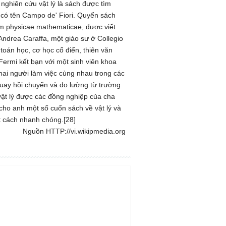
 nghiên cứu vật lý là sách được tìm
có tên Campo de' Fiori. Quyển sách
m physicae mathematicae, được viết
 Andrea Caraffa, một giáo sư ở Collegio
án học, cơ học cổ điển, thiên văn
Fermi kết bạn với một sinh viên khoa
 hai người làm việc cùng nhau trong các
uay hồi chuyển và đo lường từ trường
 vật lý được các đồng nghiệp của cha
cho anh một số cuốn sách về vật lý và
t cách nhanh chóng.[28]
Nguồn HTTP://vi.wikipmedia.org