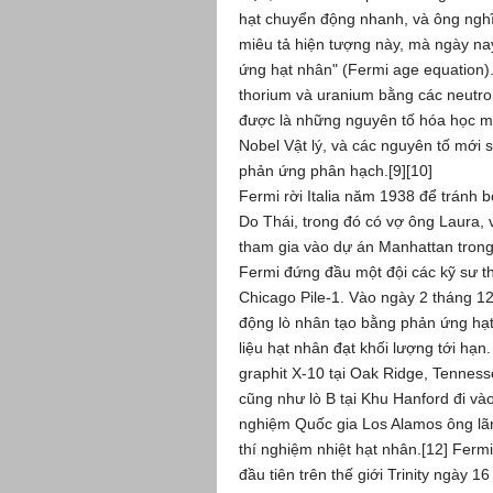
hạt chuyển động nhanh, và ông ngh
miêu tả hiện tượng này, mà ngày nay
ứng hạt nhân" (Fermi age equation)
thorium và uranium bằng các neutr
được là những nguyên tố hóa học mớ
Nobel Vật lý, và các nguyên tố mới 
phản ứng phân hạch.[9][10]
Fermi rời Italia năm 1938 để tránh 
Do Thái, trong đó có vợ ông Laura, v
tham gia vào dự án Manhattan trong t
Fermi đứng đầu một đội các kỹ sư th
Chicago Pile-1. Vào ngày 2 tháng 12
động lò nhân tạo bằng phản ứng hạt 
liệu hạt nhân đạt khối lượng tới hạn
graphit X-10 tại Oak Ridge, Tennes
cũng như lò B tại Khu Hanford đi v
nghiệm Quốc gia Los Alamos ông lãn
thí nghiệm nhiệt hạt nhân.[12] Ferm
đầu tiên trên thế giới Trinity ngày 