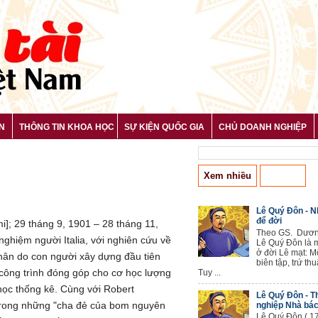
N
THÔNG TIN KHOA HỌC
SỰ KIỆN QUỐC GIA
CHỦ DOANH NGHIỆP
Xem nhiều
Bài mới
Lê Quý Đôn - 
để đời
.mi]; 29 tháng 9, 1901 – 28 tháng 11,
Theo GS. Dươn
 nghiệm người Italia, với nghiên cứu về
Lê Quý Đôn là 
ở đời Lê mạt: M
nhân do con người xây dựng đầu tiên
biên tập, trứ thu
g công trình đóng góp cho cơ học lượng
Tuy ...
ơ học thống kê. Cùng với Robert
Lê Quý Đôn - T
trong những "cha đẻ của bom nguyên
nghiệp Nhà bác
Lê Quý Đôn ( 17