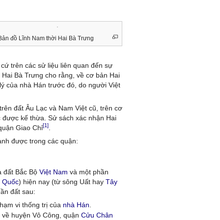
Bản đồ Lĩnh Nam thời Hai Bà Trưng
cứ trên các sử liệu liên quan đến sự
ời Hai Bà Trưng cho rằng, về cơ bản Hai
lý của nhà Hán trước đó, do người Việt
rên đất Âu Lạc và Nam Việt cũ, trên cơ
c được kế thừa. Sử sách xác nhận Hai
[1]
quận Giao Chỉ
.
ành được trong các quận:
là đất Bắc Bộ
Việt Nam
và một phần
g Quốc
) hiện nay (từ sông Uất hay
Tây
ần đất sau:
hạm vi thống trị của
nhà Hán
.
 về huyện Vô Công, quận
Cửu Chân