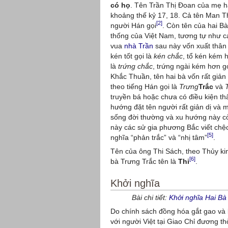
có họ
. Tên Trần Thị Đoan của mẹ ha
khoảng thế kỷ 17, 18. Cả tên Man T
[2]
người Hán gọi
. Còn tên của hai Bà
thống của Việt Nam, tương tự như cá
vua
nhà Trần
sau này vốn xuất thân 
kén tốt gọi là
kén chắc
, tổ kén kém 
là
trứng chắc
, trứng ngài kém hơn g
Khắc Thuần, tên hai bà vốn rất giản 
theo tiếng Hán gọi là
Trưng
Trắc
và
truyền bá hoặc chưa có điều kiện th
hướng đặt tên người rất giản dị và 
sống đời thường và xu hướng này còn
này các sử gia phương Bắc viết chệc
[5]
nghĩa “phản trắc” và “nhị tâm”
.
Tên của ông Thi Sách, theo Thủy ki
[6]
bà Trưng Trắc tên là
Thi
.
Khởi nghĩa
Bài chi tiết:
Khởi nghĩa Hai Bà
Do chính sách đồng hóa gắt gao và 
với người Việt tại Giao Chỉ đương th