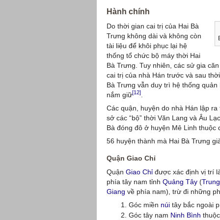
Hành chính
Do thời gian cai trị của Hai Bà
Trưng không dài và không còn
tài liệu để khôi phục lại hệ
thống tổ chức bộ máy thời Hai
Bà Trưng. Tuy nhiên, các sử gia căn 
cai trị của nhà Hán trước và sau th
Bà Trưng vẫn duy trì hệ thống quản 
[12]
nắm giữ
.
Các quận, huyện do nhà Hán lập ra t
sở các “bộ” thời Văn Lang và Âu Lạ
Bà đóng đô ở huyện Mê Linh thuộc 
56 huyện thành mà Hai Bà Trưng gi
Quận Giao Chỉ
Quận
Giao Chỉ
được xác định vị trí 
phía tây nam tỉnh
Quảng Tây
(
Trun
Giang
về phía nam), trừ đi những ph
Góc miền
núi
tây bắc ngoài p
Góc tây nam
Ninh Bình
thuộc