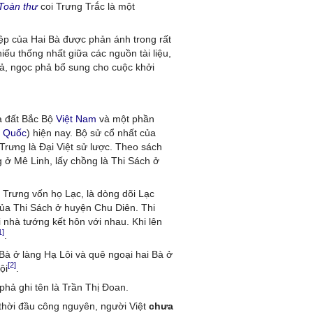
 Toàn thư
coi Trưng Trắc là một
iệp của Hai Bà được phản ánh trong rất
iếu thống nhất giữa các nguồn tài liệu,
ả, ngọc phả bổ sung cho cuộc khởi
là đất Bắc Bộ
Việt Nam
và một phần
g Quốc
) hiện nay. Bộ sử cổ nhất của
Trưng là Đại Việt sử lược. Theo sách
g ở Mê Linh, lấy chồng là Thi Sách ở
à Trưng vốn họ Lạc, là dòng dõi Lạc
của Thi Sách ở huyện Chu Diên. Thi
 nhà tướng kết hôn với nhau. Khi lên
1]
.
Bà ở làng Hạ Lôi và quê ngoại hai Bà ở
[2]
ội
.
hả ghi tên là Trần Thị Đoan.
, thời đầu công nguyên, người Việt
chưa