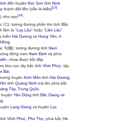
Bình
đến huyện
Kim Sơn
tỉnh
Ninh
[13]
 thành đất liền (vẫn là
biển
)
.
[14]
) như sau
:
𨏩𨻻): tương đương phần lớn tỉnh
Bắc
h lầm là "
Luy Lâu
" hoặc "
Liên Lâu
".
g miền
Hải Dương
và
Hưng Yên
, ở
 Hồng
.
 句屚): tương đương tỉnh
Nam
 vùng đông nam
Nam Định
và phía
biển
, chưa được bồi đắp.
 khu vực tây bắc tỉnh
Vĩnh Phúc
, tây
n Bái
.
đương huyện
Kinh Môn
tỉnh
Hải Dương
,
Yên
tỉnh
Quảng Ninh
trải lên phía bắc
ảng Tây
,
Trung Quốc
.
 huyện
Yên Dũng
tỉnh
Bắc Giang
và
ng
.
huyện
Lạng Giang
và huyện
Lục
tỉnh
Vĩnh Phúc
,
Phú Thọ
, phía bắc
Hà