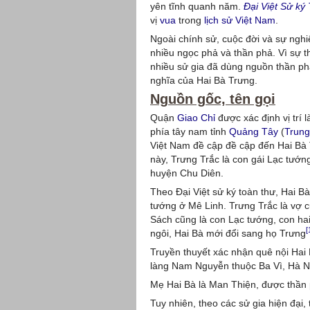
yên tĩnh quanh năm.
Đại Việt Sử ký
vị
vua
trong
lịch sử Việt Nam
.
Ngoài chính sử, cuộc đời và sự ngh
nhiều ngọc phả và thần phả. Vì sự th
nhiều sử gia đã dùng nguồn thần ph
nghĩa của Hai Bà Trưng.
Nguồn gốc, tên gọi
Quận
Giao Chỉ
được xác định vị trí 
phía tây nam tỉnh
Quảng Tây
(
Trun
Việt Nam đề cập đề cập đến Hai Bà 
này, Trưng Trắc là con gái Lạc tướn
huyện Chu Diên.
Theo Đại Việt sử ký toàn thư, Hai B
tướng ở Mê Linh. Trưng Trắc là vợ 
Sách cũng là con Lạc tướng, con hai
[
ngôi, Hai Bà mới đổi sang họ Trưng
Truyền thuyết xác nhận quê nội Hai 
làng Nam Nguyễn thuộc Ba Vì, Hà N
Mẹ Hai Bà là Man Thiện, được thần p
Tuy nhiên, theo các sử gia hiện đại