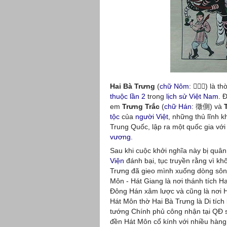
Hai Bà Trưng
(
chữ Nôm
:
𠄩婆徵
) là th
thuộc lần 2
trong
lịch sử Việt Nam
. 
em
Trưng Trắc
(
chữ Hán
: 徵側) và
tộc
của
người Việt
, những thủ lĩnh k
Trung Quốc, lập ra một quốc gia với 
vương
.
Sau khi cuộc khởi nghĩa này bị quâ
Viện
đánh bại, tục truyền rằng vì k
Trưng đã gieo mình xuống dòng sông
Môn - Hát Giang là nơi thánh tích 
Đông Hán xâm lược và cũng là nơi Ha
Hát Môn thờ Hai Bà Trưng là Di tích
tướng Chính phủ công nhận tại QĐ 
đền Hát Môn cổ kính với nhiều hàng