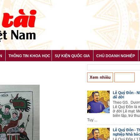
N
THÔNG TIN KHOA HỌC
SỰ KIỆN QUỐC GIA
CHỦ DOANH NGHIỆP
Xem nhiều
Bài mới
Lê Quý Đôn - 
để đời
Theo GS. Dươn
Lê Quý Đôn là 
ở đời Lê mạt: M
biên tập, trứ thu
Tuy ...
Lê Quý Đôn - T
nghiệp Nhà bác
Lê Quý Đôn ( 17