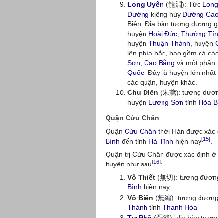
Long Uyên
(龍淵): Tức
Long
Đường
kiêng húy
Đường Cao
Biên. Địa bàn tương đương 
huyện
Hoài Đức
,
Thường Tín
huyện
Thuận Thành
, huyện
lên phía bắc, bao gồm cả các
Sơn
,
Cao Bằng
và một phần 
Quốc
. Đây là huyện lớn nhất
các quận, huyện khác.
Chu Diên
(朱鳶): tương đươn
huyện
Lương Sơn
tỉnh
Hòa B
Quận Cửu Chân
Quận
Cửu Chân
thời Hán được xác đ
[15]
Bình
đến tỉnh
Hà Tĩnh
hiện nay
.
Quận trị Cửu Chân được xác định 
[16]
huyện như sau
:
Vô Thiết
(無切): tương đươn
Bình
hiện nay.
Vô Biên
(無編): tương đươn
Thành
tỉnh
Thanh Hóa
Tư Phố
(胥浦): địa bàn tươn