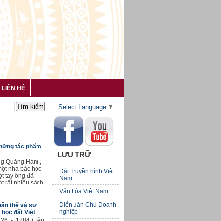
LIÊN HỆ
Select Language
▼
Những tác phẩm
LƯU TRỮ
g Quảng Hàm ,
một nhà bác học
Đài Truyền hình Việt
ột tay ông đã
Nam
ật rất nhiều sách.
Văn hóa Việt Nam
Diễn đàn Chủ Doanh
hân thế và sự
nghiệp
 học đất Việt
26 - 1784 ), tên