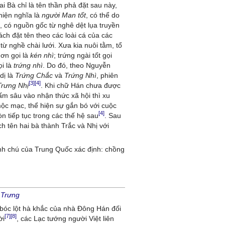
i Bà chỉ là tên thần phả đặt sau này,
hiện nghĩa là
người Man tốt
, có thể do
, có nguồn gốc từ nghê dệt lụa truyền
ch đặt tên theo các loài cá của các
từ nghề chài lưới. Xưa kia nuôi tằm, tổ
hơn gọi là
kén nhì
; trứng ngài tốt gọi
ọi là
trứng nhì
. Do đó, theo Nguyễn
dị là
Trứng Chắc
và
Trứng Nhì
, phiên
[3]
[4]
Trưng Nhị
. Khi chữ Hán chưa được
ấm sâu vào nhận thức xã hội thì xu
mộc mạc, thể hiện sự gắn bó với cuộc
[4]
 tiếp tục trong các thế hệ sau
. Sau
h tên hai bà thành Trắc và Nhị với
nh chú của Trung Quốc xác định: chồng
 Trưng
bóc lột hà khắc của nhà Đông Hán đối
[7]
[8]
ời
, các Lạc tướng người Việt liên