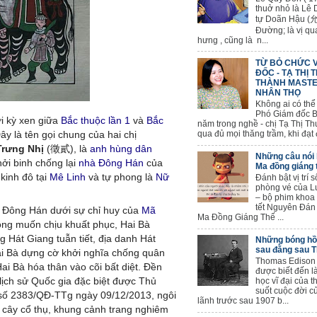
thuở nhỏ là Lê
tự Doãn Hậu (允
Đường; là vị qu
hưng , cũng là n...
TỪ BỎ CHỨC 
ĐỐC - TẠ THỊ 
THÀNH MASTE
NHÂN THỌ
Không ai có thể
Phó Giám đốc B
ời kỳ xen giữa
Bắc thuộc lần 1
và
Bắc
năm trong nghề - chị Tạ Thị Thu
Đây là tên gọi chung của hai chị
qua đủ mọi thăng trầm, khi đạt đ
Trưng Nhị
(徵貳), là
anh hùng dân
Những câu nói 
hởi binh chống lại
nhà Đông Hán
của
Ma đồng giáng 
kinh đô tại
Mê Linh
và tự phong là
Nữ
Đánh bật vị trí 
phòng vé của L
– bộ phim khoa
tết Nguyên Đán
n Đông Hán dưới sự chỉ huy của
Mã
Ma Đồng Giáng Thế ...
hông muốn chịu khuất phục, Hai Bà
 Hát Giang tuẫn tiết, địa danh Hát
Những bóng hồn
sau đằng sau 
Hai Bà dựng cờ khởi nghĩa chống quân
Thomas Edison
i Bà hóa thân vào cõi bất diệt. Đền
được biết đến l
 lịch sử Quốc gia đặc biệt được Thủ
học vĩ đại của t
suốt cuộc đời c
số 2383/QĐ-TTg ngày 09/12/2013, ngôi
lãnh trước sau 1907 b...
 cây cổ thụ, khung cảnh trang nghiêm