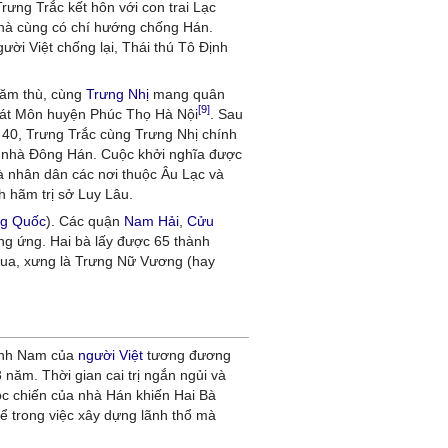
rưng Trắc kết hôn với con trai Lạc
nhà cùng có chí hướng chống Hán.
ời Việt chống lại, Thái thú Tô Định
căm thù, cùng
Trưng Nhị
mang quân
[9]
 Hát Môn huyện Phúc Thọ Hà Nội
. Sau
 40, Trưng Trắc cùng Trưng Nhị chính
i nhà Đông Hán. Cuộc khởi nghĩa được
 nhân dân các nơi thuộc Âu Lạc và
h hãm trị sở Luy Lâu.
ng Quốc
). Các quận
Nam Hải
,
Cửu
g ứng. Hai bà lấy được 65 thành
 vua, xưng là Trưng Nữ Vương (hay
Lĩnh Nam của
người Việt
tương đương
 năm. Thời gian cai trị ngắn ngủi và
uộc chiến của nhà Hán khiến Hai Bà
ể trong việc xây dựng lãnh thổ mà