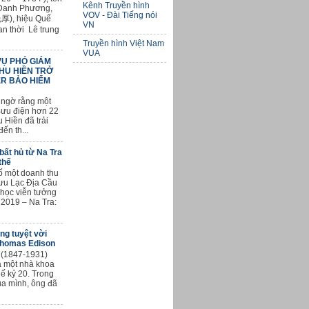
Kênh Truyền hình
 Danh Phương,
VOV - Đài Tiếng nói
厚), hiệu Quế
VN
an thời Lê trung
Truyền hình Việt Nam
VUA
VỤ PHÓ GIÁM
THU HIỀN TRỞ
R BẢO HIỂM
 ngờ rằng một
ưu điện hơn 22
 Hiền đã trải
ến th...
bất hủ từ Na Tra
thế
số một doanh thu
ưu Lạc Địa Cầu
 học viễn tưởng
 2019 – Na Tra:
g tuyệt vời
Thomas Edison
 (1847-1931)
à một nhà khoa
hế kỷ 20. Trong
ủa mình, ông đã