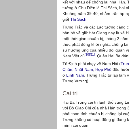
kết với nhau để chống lại nhà Hán. T
tướng ở Chu Diên là Thi Sách, hai 
Khoảng năm 39-40, nhằm trấn áp ngư
giết
Thi Sách
.
Trưng Trắc và các Lạc tướng càng 
bản bộ về giữ Hát Giang nay là xã
một thời gian chuẩn bị, tháng 2 năm
thức phát động khởi nghĩa chống lạ
sự hưởng ứng của nhiều đội quân và
[10]
[11]
Nam Việt cũ
. Quân Hai Bà đán
Tô Định phải chạy về Nam Hải (
Tru
Chân
,
Nhật Nam
,
Hợp Phố
đều hưởn
ở
Lĩnh Nam
. Trưng Trắc tự lập làm
Trưng Vương).
Cai trị
Hai Bà Trưng cai trị lãnh thổ vùng 
với Bộ Giao Chỉ của nhà Hán trong 3
phải toan tính chuẩn bị chống lại c
Trưng không có hoạt động gì đáng k
mình cai quản.