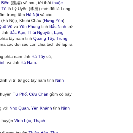
 Biên
(龍編) về sau, tới thời
thuộc
 Tổ
là Lý Uyên (李淵) mới đổi là Long
gồm trung tâm
Hà Nội
và các
(Hà Nội), Khoái Châu (
Hưng Yên
),
Quế Võ
và
Yên Phong
tỉnh
Bắc Ninh
trở
 tỉnh
Bắc Kạn
,
Thái Nguyên
,
Lạng
phía tây nam tỉnh
Quảng Tây
,
Trung
 mà các đời sau còn chia tách để lập ra
g phía nam tỉnh
Hà Tây
cũ,
ình
và tỉnh
Hà Nam
.
ịnh vị trí từ góc tây nam tỉnh
Ninh
ở huyện
Tư Phố
.
Cửu Chân
gồm có bảy
g với
Nho Quan
,
Yên Khánh
tỉnh
Ninh
g huyện
Vĩnh Lộc
,
Thạch
g đương huyện
Thiệu Hóa
,
Thọ