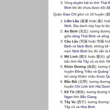
Vùng
duyên hải
từ tỉnh
Thái 
Bình
khi đó chưa được bồi đắp
Quận
Giao Chỉ
gồm có 10 huyện (縣
Liên Lâu
(羸婁 hoặc 羸𨻻 hoặc 
Ninh
. Địa danh này hay bị dịc
An Định
(安定): tương đươn
giữa
sông Thái Bình
và
sông
Câu Lậu
(苟漏 hoặc 笱屚 hoặc
Định
và
Ninh Bình
, không kể
nam
Ninh Bình
lúc đó vẫn là
Mê Linh
(麊泠 hoặc 麋泠): gồm
bắc tỉnh
Hà Tây
cũ và tỉnh
Yê
Khúc Dương
(曲昜): tương 
huyện
Đông Triều
và
Quảng 
tới vùng Khâm châu thuộc
Qu
Bắc Đái
(北帶): tương đương
huyện
Chí Linh
tỉnh
Hải Dươ
Kê Từ
(稽徐): tương đương 
Ngạn
tỉnh
Bắc Giang
.
Tây Vu
(西于): tương đương 
Tây
cũ và
Hòa Bình
.