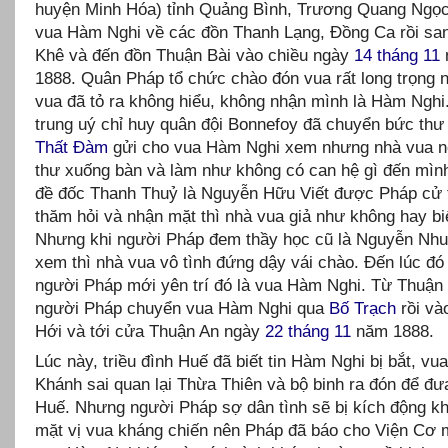
huyện Minh Hóa) tỉnh Quảng Bình, Trương Quang Ngọ
vua Hàm Nghi về các đồn Thanh Lạng, Đồng Ca rồi sa
Khê và đến đồn Thuận Bài vào chiều ngày
14 tháng 11
1888. Quân Pháp tổ chức chào đón vua rất long trọng 
vua đã tỏ ra không hiểu, không nhận mình là Hàm Nghi
trung uý chỉ huy quân đội Bonnefoy đã chuyển bức th
Thất Đàm
gửi cho vua Hàm Nghi xem nhưng nhà vua n
thư xuống bàn và làm như không có can hệ gì đến mình
đề đốc Thanh Thuỷ là Nguyễn Hữu Viết được Pháp cử 
thăm hỏi và nhận mặt thì nhà vua giả như không hay bi
Nhưng khi người Pháp đem thầy học cũ là Nguyễn Nh
xem thì nhà vua vô tình đứng dậy vái chào. Đến lúc đó 
người Pháp mới yên trí đó là vua Hàm Nghi. Từ Thuận 
người Pháp chuyển vua Hàm Nghi qua
Bố Trạch
rồi và
Hới và tới cửa Thuận An ngày
22 tháng 11
năm 1888.
Lúc này, triều đình Huế đã biết tin Hàm Nghi bị bắt, vu
Khánh sai quan lại Thừa Thiên và bộ binh ra đón để đư
Huế. Nhưng người Pháp sợ dân tình sẽ bị kích động kh
mặt vị vua kháng chiến nên Pháp đã báo cho Viện Cơ 