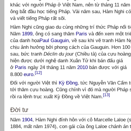
khác với người Pháp ở Việt Nam, nên từ tháng 11 năm
ông bắt đầu học tiếng Pháp. Vài năm sau, Hàm Nghi có
và viết tiếng Pháp rất sõi.
Hàm Nghi cũng giao du cùng những trí thức Pháp nổi ti
Năm
1899
, ông có sang thăm
Paris
và đến xem một tri
của danh họa
Paul Gauguin
, về sau khi vẽ tranh Hàm N
chịu ảnh hưởng bởi phong cách của Gauguin. Hơn 10
sau, bức tranh
Déclin du jour
(Chiều tà) của cựu hoàng
hiện được dưới nghệ danh Xuân Tử khi bán đấu giá
ở
Paris
ngày 24 tháng 11 năm
2010
bán được với giá
[12]
8.800
euro
.
Đối với người Việt thì
Kỳ Đồng
, tức Nguyễn Văn Cẩm t
tới thăm cựu hoàng. Cũng chính vì đó mà người Pháp s
[13]
rồi ra lệnh trục xuất Kỳ Đồng về Việt Nam.
Đời tư
Năm
1904
, Hàm Nghi đính hôn với cô Marcelle Laloe (
1884, mất năm 1974), con gái của ông Laloe chánh án 