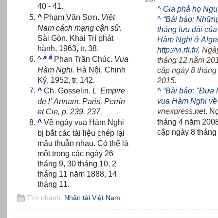
40 - 41.
^
Gia phả họ Ng
^
Phạm Văn Sơn.
Việt
^
“Bài báo: Nhữn
Nam cách mạng cận sử
.
tháng lưu đài củ
Sài Gòn. Khai Trí phát
Hàm Nghi ở Alge
hành, 1963, tr. 38.
http://vi.rfi.fr/
. Ngà
a
ă
^
Phan Trần Chúc.
Vua
tháng 12 năm 201
Hàm Nghi
. Hà Nội, Chinh
cập ngày 8 tháng
Ký, 1952, tr. 142.
2015.
^
“Bài báo: "Đưa 
^
Ch. Gosselin.
L' Empire
vua Hàm Nghi về
de l' Annam. Paris, Perrin
vnexpress
.net
. N
et Cie, p. 239, 237.
tháng 4 năm 200
^
Về ngày vua Hàm Nghi
cập ngày 8 thán
bị bắt các tài liệu chép lại
mâu thuẫn nhau. Có thể là
một trong các ngày 26
tháng 9, 30 tháng 10, 2
tháng 11 năm 1888, 14
tháng 11.
Tìm nhanh:
Nhân tài Việt Nam