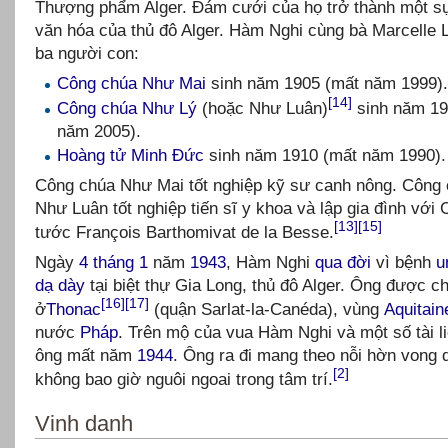
Thượng phẩm Alger. Đám cưới của họ trở thành một s
văn hóa của thủ đô Alger. Hàm Nghi cùng bà Marcelle 
ba người con:
Công chúa Như Mai
sinh năm 1905 (mất năm 1999)
[14]
Công chúa Như Lý
(hoặc Như Luân)
sinh năm 19
năm 2005).
Hoàng tử Minh Đức
sinh năm 1910 (mất năm 1990).
Công chúa Như Mai tốt nghiệp kỹ sư canh nông. Công
Như Luân tốt nghiệp tiến sĩ y khoa và lập gia đình với
[13]
[15]
tước François Barthomivat de la Besse.
Ngày
4 tháng 1
năm
1943
, Hàm Nghi
qua đời
vì bệnh
u
dạ dày
tại biệt thự Gia Long, thủ đô Alger. Ông được c
[16]
[17]
ở
Thonac
(quận Sarlat-la-Canéda), vùng
Aquitain
nước
Pháp
. Trên mộ của vua Hàm Nghi và một số tài li
ông mất năm
1944
. Ông ra đi mang theo nỗi hờn vong 
[2]
không bao giờ nguôi ngoai trong tâm trí.
Vinh danh