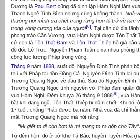
Dương là
Paul Bert
cũng đã định lập Hàm Nghi làm vua 
Thanh Nghệ Tĩnh Bình nhưng cũng không thành.
Nhà v
thường nói mình ưa chết trong rừng hơn là trở về làm 
[6]
trong vòng cương tỏa của người
. Tại căn cứ địa lãnh
phong trào Cần Vương, vua Hàm Nghi được Tôn Thất 
cử con là
Tôn Thất Đạm
và
Tôn Thất Thiệp
hộ giá bảo 
đề đốc Lê Trực, Nguyễn Phạm Tuân chia nhau phòng th
công lực lượng Pháp trong vùng.
Tháng 9
năm
1888
, suất đội Nguyễn Đình Tình phản bộ
thú với Pháp tại đồn Đồng Cá. Nguyễn Đình Tình lại d
Trương Quang Ngọc về đầu thú. Sau đó Nguyễn Đình T
Trương Quang Ngọc tình nguyện với Pháp đem quân đi
[8]
vua Hàm Nghi. Đêm khuya 26 tháng 9 1888
, vua Hàm
bắt khi đang ngủ, Tôn Thất Thiệp bị đâm chết. Khi đó, 
17 tuổi, chống Pháp được ba năm. Nhà vua đã chỉ thẳ
mặt Trương Quang Ngọc mà nói rằng:
"Mi giết ta đi còn hơn là mi mang ta ra nộp cho Tây"
Từ đêm hôm đó ở bờ khe Tá Bào, huyện Tuyên Hóa (na