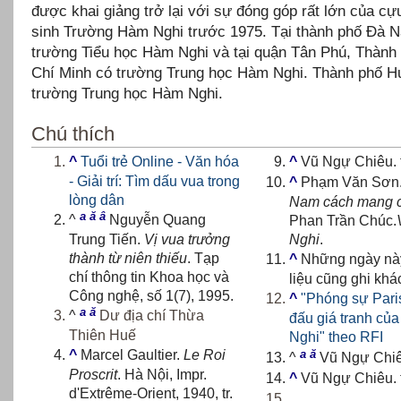
được khai giảng trở lại với sự đóng góp rất lớn của cự
sinh Trường Hàm Nghi trước 1975. Tại thành phố Đà 
trường Tiểu học Hàm Nghi và tại quận Tân Phú, Thành
Chí Minh có trường Trung học Hàm Nghi. Thành phố H
trường Trung học Hàm Nghi.
Chú thích
Tuổi trẻ Online - Văn hóa
^
^
Vũ Ngự Chiêu. 
- Giải trí: Tìm dấu vua trong
^
Phạm Văn Sơn
lòng dân
Nam cách mang 
a
ă
â
^
Nguyễn Quang
Phan Trần Chúc.
Nghi
.
Trung Tiến.
Vị vua trưởng
thành từ niên thiếu
. Tạp
^
Những ngày này
chí thông tin Khoa học và
liệu cũng ghi khá
Công nghệ, số 1(7), 1995.
"Phóng sự Pari
^
a
ă
Dư địa chí Thừa
^
đấu giá tranh củ
Thiên Huế
Nghi" theo RFI
^
Marcel Gaultier.
Le Roi
a
ă
^
Vũ Ngự Chiêu
Proscrit
. Hà Nội, Impr.
^
Vũ Ngự Chiêu. 
d'Extrême-Orient, 1940, tr.