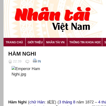
TRANG CHỦ
GIỚI THIỆU
NHÂN TÀI VN
THÔNG TIN KHOA HỌC
HÀM NGHI
22:39
IN
Hàm Nghi
(
chữ Hán
: 咸宜) (
3 tháng 8
năm 1872 –
4 th