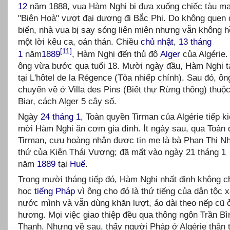
12
năm 1888, vua Hàm Nghi bị đưa xuống chiếc tàu ma
"Biên Hoà" vượt đại dương đi Bắc Phi. Do không quen đ
biển, nhà vua bị say sóng liên miên nhưng vẫn không hề
một lời kêu ca, oán thán. Chiều
chủ nhật
,
13 tháng
[11]
1
năm
1889
, Hàm Nghi đến thủ đô
Alger
của Algérie.
ông vừa bước qua tuổi 18. Mười ngày đầu, Hàm Nghi t
tại L'hôtel de la Régence (Tòa nhiếp chính). Sau đó, ô
chuyển về ở Villa des Pins (Biết thự Rừng thông) thuộc
Biar, cách Alger 5 cây số.
Ngày
24 tháng 1
, Toàn quyền Tirman của Algérie tiếp k
mời Hàm Nghi ăn cơm gia đình. Ít ngày sau, qua Toàn
Tirman, cựu hoàng nhận được tin mẹ là bà Phan Thị N
thứ của Kiên Thái Vương; đã mất vào ngày 21 tháng 1
năm
1889
tại
Huế
.
Trong mười tháng tiếp đó, Hàm Nghi nhất định không c
học
tiếng Pháp
vì ông cho đó là thứ tiếng của dân tộc
nước mình và vẫn dùng khăn lượt, áo dài theo nếp cũ 
hương. Mọi việc giao thiệp đều qua thông ngôn Trần Bì
Thanh. Nhưng về sau, thấy người Pháp ở Algérie thân t