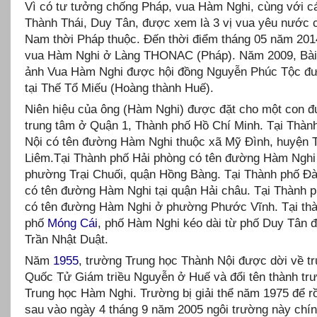
Vì có tư tưởng chống Pháp, vua Hàm Nghi, cùng với c
Thành Thái, Duy Tân, được xem là 3 vị vua yêu nước c
Nam thời Pháp thuộc. Đến thời điểm tháng 05 năm 2014
vua Hàm Nghi ở Làng THONAC (Pháp). Năm 2009, Bài 
ảnh Vua Hàm Nghi được hội đồng Nguyễn Phúc Tộc đư
tại Thế Tổ Miếu (Hoàng thành Huế).
Niên hiệu của ông (Hàm Nghi) được đặt cho một con 
trung tâm ở Quận 1, Thành phố Hồ Chí Minh. Tại Thàn
Nội có tên đường Hàm Nghi thuộc xã Mỹ Đình, huyện 
Liêm.Tại Thành phố Hải phòng có tên đường Hàm Nghi
phường Trại Chuối, quận Hồng Bàng. Tại Thành phố Đ
có tên đường Hàm Nghi tại quận Hải châu. Tại Thành 
có tên đường Hàm Nghi ở phường Phước Vĩnh. Tại th
phố
Móng Cái
, phố Hàm Nghi kéo dài từ phố Duy Tân 
Trần Nhật Duật.
Năm
1955
, trường Trung học Thành Nội được dời về t
Quốc Tử Giám triều Nguyễn ở Huế và đổi tên thành tr
Trung học Hàm Nghi. Trường bị giải thể năm 1975 để r
sau vào ngày 4 tháng 9 năm 2005 ngôi trường này chí