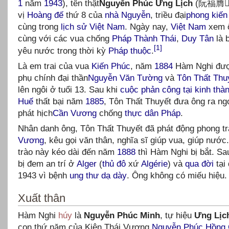
1
năm
1943
), tên thật
Nguyễn Phúc Ưng Lịch
(阮福膺𧰡)
vị
Hoàng đế
thứ 8 của
nhà Nguyễn
, triều đại
phong kiến
cùng trong
lịch sử Việt Nam
. Ngày nay,
Việt Nam
xem 
cùng với các vua chống
Pháp
Thành Thái
,
Duy Tân
là 
[1]
yêu nước trong thời kỳ
Pháp thuộc
.
Là em trai của vua
Kiến Phúc
, năm
1884
Hàm Nghi đư
phụ chính đại thần
Nguyễn Văn Tường
và
Tôn Thất Thu
lên ngôi ở tuổi 13. Sau khi
cuộc phản công tại
kinh thà
Huế
thất bại năm
1885
, Tôn Thất Thuyết đưa ông ra ng
phát hịch
Cần Vương
chống
thực dân Pháp
.
Nhân danh ông, Tôn Thất Thuyết đã phát động phong t
Vương
, kêu gọi văn thân, nghĩa sĩ giúp vua, giúp nước
trào này kéo dài đến năm
1888
thì Hàm Nghi bị bắt. Sa
bị đem an trí ở
Alger
(
thủ đô
xứ
Algérie
) và
qua đời
tại
1943 vì bệnh
ung thư dạ dày
. Ông không có miếu hiệu.
Xu
ất th
ân
Hàm Nghi
húy
là
Nguyễn Phúc Minh
, tự hiệu
Ưng Lịc
con thứ năm của Kiên Thái Vương
Nguyễn Phúc Hồng 