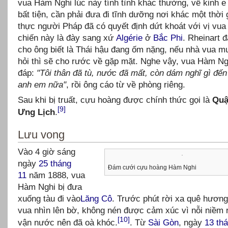
vua Hàm Nghi lúc này tính tình khác thường, về kinh e
bất tiện, cần phải đưa đi tĩnh dưỡng nơi khác một thời 
thực người Pháp đã có quyết định dứt khoát với vị vua
chiến này là đày sang xứ
Algérie
ở
Bắc Phi
. Rheinart 
cho ông biết là Thái hậu đang ốm nặng, nếu nhà vua 
hỏi thì sẽ cho rước về gặp mặt. Nghe vậy, vua Hàm Ng
đáp:
"Tôi thân đã tù, nước đã mất, còn dám nghĩ gì đế
anh em nữa"
, rồi ông cáo từ về phòng riêng.
Sau khi bị truất, cựu hoàng được chính thức gọi là
Quậ
[9]
Ưng Lịch
.
Lưu vong
Vào 4 giờ sáng
ngày
25 tháng
Đám cưới cựu hoàng Hàm Nghi
11
năm 1888, vua
Hàm Nghi bị đưa
xuống tàu đi vào
Lăng Cô
. Trước phút rời xa quê hương
vua nhìn lên bờ, không nén được cảm xúc vì nỗi niềm 
[10]
vận nước nên đã oà khóc.
. Từ
Sài Gòn
, ngày
13 th