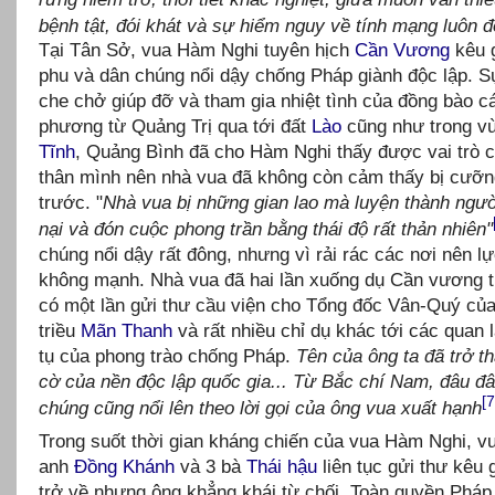
bệnh tật, đói khát và sự hiểm nguy về tính mạng luôn 
Tại Tân Sở, vua Hàm Nghi tuyên hịch
Cần Vương
kêu g
phu và dân chúng nổi dậy chống Pháp giành độc lập. S
che chở giúp đỡ và tham gia nhiệt tình của đồng bào c
phương từ Quảng Trị qua tới đất
Lào
cũng như trong v
Tĩnh
, Quảng Bình đã cho Hàm Nghi thấy được vai trò 
thân mình nên nhà vua đã không còn cảm thấy bị cưỡ
trước. "
Nhà vua bị những gian lao mà luyện thành ngư
nại và đón cuộc phong trần bằng thái độ rất thản nhiên"
chúng nổi dậy rất đông, nhưng vì rải rác các nơi nên l
không mạnh. Nhà vua đã hai lần xuống dụ Cần vương t
có một lần gửi thư cầu viện cho Tổng đốc Vân-Quý củ
triều
Mãn Thanh
và rất nhiều chỉ dụ khác tới các quan l
tụ của phong trào chống Pháp.
Tên của ông ta đã trở t
cờ của nền độc lập quốc gia... Từ Bắc chí Nam, đâu đ
[7
chúng cũng nổi lên theo lời gọi của ông vua xuất hạnh
Trong suốt thời gian kháng chiến của vua Hàm Nghi, v
anh
Đồng Khánh
và 3 bà
Thái hậu
liên tục gửi thư kêu 
trở về nhưng ông khẳng khái từ chối. Toàn quyền Phá