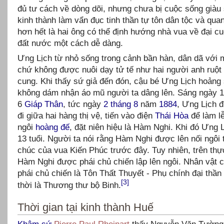
đủ tư cách về dòng dõi, nhưng chưa bị cuộc sống giàu
kinh thành làm vẩn đục tinh thần tự tôn dân tộc và quan
hơn hết là hai ông có thể định hướng nhà vua về đại c
đất nước một cách dễ dàng.
Ưng Lịch từ nhỏ sống trong cảnh bần hàn, dân dã với 
chứ không được nuôi dạy tử tế như hai người anh ruột 
cung. Khi thấy sứ giả đến đón, cậu bé Ưng Lịch hoảng
không dám nhận áo mũ người ta dâng lên. Sáng ngày 1
6
Giáp Thân
, tức ngày
2 tháng 8
năm
1884
, Ưng Lịch 
đi giữa hai hàng thị vệ, tiến vào điện
Thái Hòa
để làm lễ
ngôi
hoàng đế
, đặt niên hiệu là Hàm Nghi. Khi đó Ưng 
13 tuổi. Người ta nói rằng Hàm Nghi được lên nối ngôi 
chúc của vua Kiến Phúc trước đây. Tuy nhiên, trên thực
Hàm Nghi được phái chủ chiến lập lên ngôi. Nhân vật 
phái chủ chiến là Tôn Thất Thuyết - Phụ chính đại thần
[3]
thời là Thương thư bộ Binh.
Thời gian tại kinh thành Huế