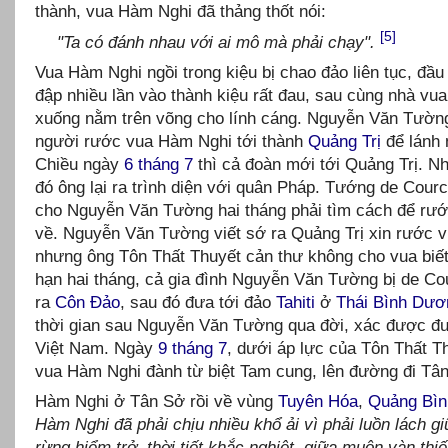
thành, vua Hàm Nghi đã thảng thốt nói:
[5]
"Ta có đánh nhau với ai mô mà phải chạy".
Vua Hàm Nghi ngồi trong kiệu bị chao đảo liên tục, đầu 
đập nhiều lần vào thành kiệu rất đau, sau cùng nhà vua
xuống nằm trên võng cho lính cáng. Nguyễn Văn Tườn
người rước vua Hàm Nghi tới thành
Quảng Trị
để lánh 
Chiều ngày
6 tháng 7
thì cả đoàn mới tới Quảng Trị. N
đó ông lại ra trình diện với quân Pháp. Tướng de Cour
cho Nguyễn Văn Tường hai tháng phải tìm cách để rư
về. Nguyễn Văn Tường viết sớ ra Quảng Trị xin rước 
nhưng ông Tôn Thất Thuyết cản thư không cho vua biết
hạn hai tháng, cả gia đình Nguyễn Văn Tường bị de Co
ra
Côn Đảo
, sau đó đưa tới đảo
Tahiti
ở
Thái Bình Dươ
thời gian sau Nguyễn Văn Tường qua đời, xác được đ
Việt Nam. Ngày
9 tháng 7
, dưới áp lực của Tôn Thất T
vua Hàm Nghi đành từ biệt Tam cung, lên đường đi Tâ
Hàm Nghi ở Tân Sở rồi về vùng
Tuyên Hóa
,
Quảng Bìn
Hàm Nghi đã phải chịu nhiều khổ ải vì phải luồn lách gi
rừng hiểm trở, thời tiết khắc nghiệt, giữa muôn vàn thiế