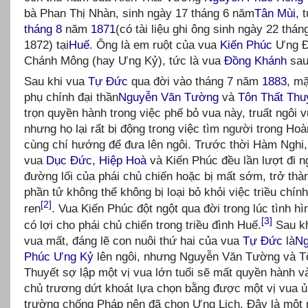
bà Phan Thị Nhàn, sinh ngày 17 tháng 6 năm
Tân Mùi
, 
tháng 8
năm
1871
(có tài liệu ghi ông sinh ngày 22 thá
1872) tại
Huế
. Ông là em ruột của vua
Kiến Phúc
Ưng Đ
Chánh Mông (hay Ưng Kỷ), tức là vua
Đồng Khánh
sau
Sau khi vua
Tự Đức
qua đời vào tháng 7 năm
1883
, m
phụ chính đại thần
Nguyễn Văn Tường
và
Tôn Thất Thu
trọn quyền hành trong việc phế bỏ vua này, truất ngôi 
nhưng họ lại rất bị động trong việc tìm người trong Hoà
cùng chí hướng để đưa lên ngôi. Trước thời Hàm Nghi,
vua
Dục Đức
,
Hiệp Hoà
và Kiến Phúc đều lần lượt đi n
đường lối của phái chủ chiến hoặc bị mất sớm, trở th
phần tử không thể không bị loại bỏ khỏi việc triều chính
[2]
ren
. Vua Kiến Phúc đột ngột qua đời trong lúc tình h
[3]
có lợi cho phái chủ chiến trong triều đình Huế.
Sau kh
vua mất, đáng lẽ con nuôi thứ hai của vua
Tự Đức
là
Ng
Phúc Ưng Kỷ
lên ngôi, nhưng Nguyễn Văn Tường và T
Thuyết sợ lập một vị vua lớn tuổi sẽ mất quyền hành v
chủ trương dứt khoát lựa chọn bằng được một vị vua ủ
trường chống Pháp nên đã chọn Ưng Lịch. Đây là một 