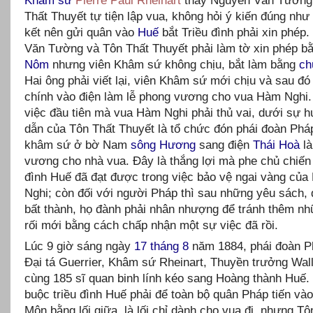
Khâm sứ
Pierre Paul Rheinart
thấy Nguyễn Văn Tường
Thất Thuyết tự tiện lập vua, không hỏi ý kiến đúng như
kết nên gửi quân vào
Huế
bắt Triều đình phải xin phép
Văn Tường và Tôn Thất Thuyết phải làm tờ xin phép b
Nôm
nhưng viên Khâm sứ không chịu, bắt làm bằng
ch
Hai ông phải viết lại, viên Khâm sứ mới chịu và sau đó
chính vào điện làm lễ phong vương cho vua Hàm Nghi
việc đầu tiên mà vua Hàm Nghi phải thủ vai, dưới sự 
dẫn của Tôn Thất Thuyết là tổ chức đón phái đoàn Phá
khâm sứ ở bờ Nam
sông Hương
sang điện
Thái Hoà
là
vương cho nhà vua. Đây là thắng lợi mà phe chủ chiến 
đình Huế đã đạt được trong việc bảo vệ ngai vàng củ
Nghi; còn đối với người Pháp thì sau những yêu sách, 
bất thành, họ đành phải nhân nhượng để tránh thêm nh
rối mới bằng cách chấp nhận một sự việc đã rồi.
Lúc 9 giờ sáng ngày
17 tháng 8
năm 1884, phái đoàn 
Đại tá Guerrier, Khâm sứ Rheinart, Thuyền trưởng Wal
cùng 185 sĩ quan binh lính kéo sang Hoàng thành Huế. 
buộc triều đình Huế phải để toàn bộ quân Pháp tiến và
Môn bằng lối giữa, là lối chỉ dành cho vua đi, nhưng Tô