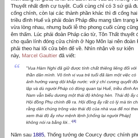
Thuyết nhất định cự tuyệt. Cuối cùng chỉ có 3 sứ giả 
cổng chính, còn lại các thành phần khác thì đi cổng ha
triều đình Huế và phái đoàn Pháp đều mang tâm trạng 
vừa lòng nhau, nhưng buổi lễ thọ phong cuối cùng cũng
êm thấm. Lúc phái đoàn Pháp cáo từ, Tôn Thất thuyết
cho quân lính đóng cửa chính ở Ngọ Môn lại nên đoàn
phải theo hai lối cửa bên để về. Nhìn nhận về sự kiện
này,
Marcel Gaultier
đã viết:
“
"
Vua Hàm Nghi đã giữ được tính chất thiêng liêng đối với
thần dân mình. Vô tình vị vua trẻ tuổi đã làm một việc có
ảnh hưởng vang dội khắp nước: với ý chí cương quyết độ
lập và dù người Pháp có đóng quan tại Huế, triều đình An
Nam vẫn biểu dương một thái độ không hèn. Thái độ ấy 
Hội đồng Phụ chính đề ra. Hội đồng ấy rất có lý mà tin c
rằng dân chúng trông vào thái độ của nhà vua để noi the
xem thái độ ấy như mệnh lệnh [chống lại người Pháp]
[4]
không nói ra bằng lời..."
Năm sau
1885
, Thống tướng de Courcy được chính ph