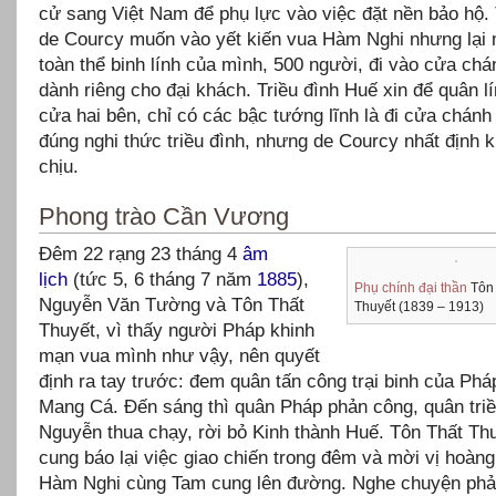
cử sang Việt Nam để phụ lực vào việc đặt nền bảo hộ
de Courcy muốn vào yết kiến vua Hàm Nghi nhưng lại 
toàn thể binh lính của mình, 500 người, đi vào cửa chá
dành riêng cho đại khách. Triều đình Huế xin để quân lí
cửa hai bên, chỉ có các bậc tướng lĩnh là đi cửa chánh
đúng nghi thức triều đình, nhưng de Courcy nhất định 
chịu.
Phong trào C
ần Vươn
g
Đêm 22 rạng 23 tháng 4
âm
lịch
(tức 5, 6 tháng 7 năm
1885
),
Phụ chính đại thần
Tôn 
Nguyễn Văn Tường và Tôn Thất
Thuyết (1839 – 1913)
Thuyết, vì thấy người Pháp khinh
mạn vua mình như vậy, nên quyết
định ra tay trước: đem quân tấn công trại binh của Phá
Mang Cá. Đến sáng thì quân Pháp phản công, quân tri
Nguyễn thua chạy, rời bỏ Kinh thành Huế. Tôn Thất Th
cung báo lại việc giao chiến trong đêm và mời vị hoàng
Hàm Nghi cùng Tam cung lên đường. Nghe chuyện phải