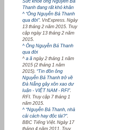
Sức khỏe ông Nguyễn Bá
Thanh đang rất khó khăn
^
“Ông Nguyễn Bá Thanh
qua đời”
. VnExpress. Ngày
13 tháng 2 năm 2015. Truy
cập ngày 13 tháng 2 năm
2015.
^
Ông Nguyễn Bá Thanh
qua đời
^
a
ă
ngày 2 tháng 1 năm
2015 (2 tháng 1 năm
2015).
“Tin đồn ông
Nguyễn Bá Thanh trở về
Đà Nẵng gây xôn xao dư
luận - VIỆT NAM - RFI”
.
RFI. Truy cập 7 tháng 1
năm 2015.
^
“Nguyễn Bá Thanh, nhà
cải cách hay độc tài?”
.
BBC Tiếng Việt. Ngày 17
tháng 4 năm 2011. Truy