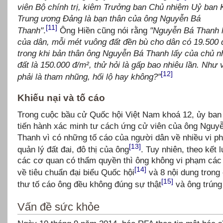
viên Bộ chính trị, kiêm Trưởng ban Chủ nhiệm Uỷ ban 
Trung ương Đảng là bạn thân của ông Nguyễn Bá
[11]
Thanh"
.
Ông Hiền cũng nói rằng
"Nguyễn Bá Thanh l
của dân, mỗi mét vuông đất đền bù cho dân có 19.500 
trong khi bản thân ông Nguyễn Bá Thanh lấy của chủ n
đất là 150.000 đ/m², thử hỏi là gấp bao nhiêu lần. Như 
[12]
phải là tham nhũng, hối lộ hay không?"
Khiếu nại và tố cáo
Trong cuộc bầu cử Quốc hội Việt Nam khoá 12, ủy ban
tiến hành xác minh tư cách ứng cử viên của ông Nguy
Thanh vì có những tố cáo của người dân về nhiều vi p
[13]
quản lý đất đai, đô thị của ông
. Tuy nhiên, theo kết 
các cơ quan có thẩm quyền thì ông không vi phạm các
[14]
về tiêu chuẩn đại biểu Quốc hội
và 8 nội dung trong
[15]
thư tố cáo ông đều không đúng sự thật
và ông trúng
V
ấn đề s
ức khỏe