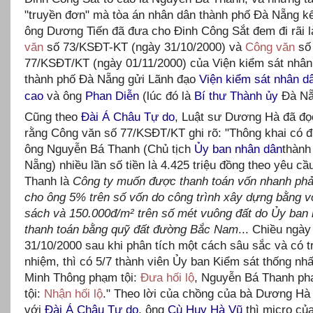
"truyền đơn" mà tòa án nhân dân thành phố Đà Nẵng kết
ông Dương Tiến đã đưa cho Đinh Công Sắt đem đi rãi 
văn
số 73/KSĐT-KT (ngày 31/10/2000) và
Công văn
số
77/KSĐT/KT (ngày 01/11/2000) của Viện kiểm sát nhân
thành phố Đà Nẵng gửi Lãnh đạo
Viện kiểm sát nhân dâ
cao
và ông
Phan Diễn
(lúc đó là
Bí thư Thành ủy
Đà Nẵ
Cũng theo
Đài Á Châu Tự do
, Luật sư Dương Hà đã đọc
rằng Công văn số 77/KSĐT/KT ghi rõ: "Thông khai có 
ông Nguyễn Bá Thanh (Chủ tịch
Ủy ban nhân dân
thành
Nẵng) nhiều lần số tiền là 4.425 triệu đồng theo yêu cầ
Thanh là
Công ty muốn được thanh toán vốn nhanh phải 
cho ông 5% trên số vốn do công trình xây dựng bằng 
sách và 150.000đ/m² trên số mét vuông đất do Ủy ban
thanh toán bằng quỹ đất đường Bắc Nam
... Chiều ngày
31/10/2000 sau khi phân tích một cách sâu sắc và có t
nhiệm, thì có 5/7 thành viên Ủy ban Kiểm sát thống nh
Minh Thông phạm tội:
Đưa hối lộ
, Nguyễn Bá Thanh p
tội:
Nhận hối lộ
." Theo lời của chồng của bà Dương Hà 
với
Đài Á Châu Tự do
, ông
Cù Huy Hà Vũ
thì micro của