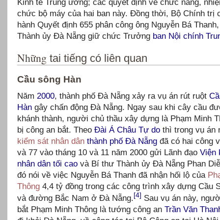
Kinh tế Trung ương; các quyết định về chức năng, nhiệ
chức bộ máy của hai ban này. Đồng thời, Bộ Chính trị 
hành Quyết định 655 phân công ông Nguyễn Bá Thanh,
Thành ủy Đà Nẵng giữ chức Trưởng
ban Nội chính Tr
Những
tai tiếng có liên quan
Cầu sông Hàn
Năm
2000
, thành phố Đà Nẵng xảy ra vụ án rút ruột
Cầ
Hàn
gây chấn động Đà Nẵng. Ngay sau khi cây cầu đ
khánh thành, người chủ thầu xây dựng là Phạm Minh 
bị công an bắt. Theo
Đài Á Châu Tự do
thì trong vụ án
kiểm sát nhân dân
thành phố
Đà Nẵng
đã có hai công v
và 77 vào tháng 10 và 11 năm 2000 gửi Lãnh đạo
Viện 
nhân dân tối cao
và Bí thư Thành ủy Đà Nẵng Phan Diễ
đó nói về việc Nguyễn Bá Thanh đã nhận hối lộ của
Ph
Thông
4,4 tỷ đồng trong các công trình xây dựng Cầu
[4]
và đường Bắc Nam ở Đà Nẵng.
Sau vụ án này, người
bắt Phạm Minh Thông là tướng công an
Trần Văn Than