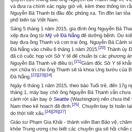
và đưa ra chính xác ngày giờ về, kèm theo thông tin r
Nguyễn Bá Thanh bị đầu độc phóng xạ. Tin đồn lan tỏa 
phổ biến tại Việt Nam.
Sáng 5 tháng 1 năm 2015, gia đình ông Nguyễn Bá Tha
xếp đưa ông từ
Mỹ
về
Đà Nẵng
để dưỡng bệnh. Dự ki
bay đưa ông Thanh và con trai ông, Nguyễn Bá Cảnh s
[20]
Đà Nẵng vào chiều 6 tháng 1 năm 2015.
Thành ủy Đ
đã có cuộc họp với Sở Y tế để chuẩn bị các phương á
[21]
Nguyễn Bá Thanh về điều trị.
Giám đốc Sở Y tế khẳn
nơi chữa trị cho ông Thanh sẽ là khoa Ung bướu của B
[22]
[23]
[24]
Đà Nẵng.
Ngày 6 tháng 1 năm 2015, theo báo Tuổi trẻ, đến 17g n
tháng 1, máy bay chở ông Nguyễn Bá Thanh vẫn chưa 
cánh rời sân bay ở
Seattle
(Washington) nên chưa thể 
[25]
Nam theo kế hoạch đã định.
. Chuyến bay bị hoãn lại
[24]
[26]
[27]
do thời tiết xấu.
Giáo sư Phạm Gia Khải - thành viên Ban Bảo vệ, chă
khỏe Trung ương cho biết các chuyên gia sẽ hội chẩn 