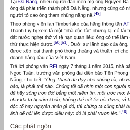
Tại
Đà Nẵng
, nhiều người dân mến mộ ông Nguyễn Bá 
ông đã phát triển thành phố Đà Nẵng, nhưng cũng có n
[49]
người tố cáo ông tham nhũng nặng nề.
Theo phóng viên Ian Timberlake của hãng thông tấn
AF
Thanh tuy bị xem là một "nhà độc tài" nhưng lại có tài 
đất nước nghẹt thở vì tệ nạn quan liêu: ông có thể làm
[50]
[51]
thứ thực hiện được.
. Dưới sự lãnh đạo của ông
được xếp loại thành phố thông thoáng và thuận lợi cho 
doanh hàng đầu của Việt Nam.
Trả lời phỏng vấn
RFI
ngày 7 tháng 1 năm 2015, nhà b
Ngọc Tuấn, trưởng văn phòng đại diện báo Tiền Phong 
Nẵng, cho biết: "
Ông Thanh đã dạy cho chúng tôi, nhữ
báo, là phải thế nào. Chúng tôi đã nhìn một con người 
để hãy sống trọn đời bằng một niềm tin, một ước mơ. 
như khi ta bị cấm khẩu, không thể cất lời nói được, vì 
độc tố hay nguyên nhân gì đó, thì chúng ta cũng phải b
[49]
ảnh để nói lên được điều này: đó là phải vươn lên
."
Các phát ngôn