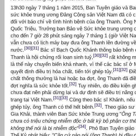
13h30 ngày 7 tháng 1 năm 2015, Ban Tuyên giáo và Ba
sức khỏe trung ương Đảng Cộng sản Việt Nam đã có c
đổi với báo chí về tình hình bệnh của ông Thanh. Ông
Quốc Triệu, Trưởng ban Bảo vệ Sức khỏe trung ương c
cho đến 7 giờ 28 phút sáng ngày 7 tháng 1 (giờ Việt Na
vẫn chưa có lịch máy bay đưa ông Thanh lên đường v
[30]
[31]
nước.
Bác sĩ Bạch Quốc Khánh thông báo bệnh 
[30]
[32]
Thanh là hội chứng rối loạn sinh tuỷ,
rất không 
là thể này chuyển biến khá nhanh, vì thế các bác sĩ ở
[31]
[32]
quyết định điều trị hóa chất, tiến tới ghép tủy.
Điề
chất thông thường là hai hoặc ba đợt, ông Thanh đã điề
[32]
đợt nghĩa là sức khỏe tốt.
Tuy nhiên, do điều kiện g
chưa đạt nên phải dừng lại và dự định sẽ điều trị nâng 
[31]
[33]
trạng tại Việt Nam.
Cũng theo bác sĩ Khánh, nếu
[32]
ghép tủy, ông Thanh có thể hết bệnh.
. Theo giáo s
Gia Khải, thành viên Ban Sức khỏe Trung ương "
Ông T
chưa có triệu chứng nhiễm độc ở bất kỳ bộ phận cơ thể
[34]
không thể nói là bị nhiễm độc
"
. Phó Ban Tuyên giáo
Thế Kỷ phát biểu:
"Căn cứ nào nói (ông Thanh) bị đầu 