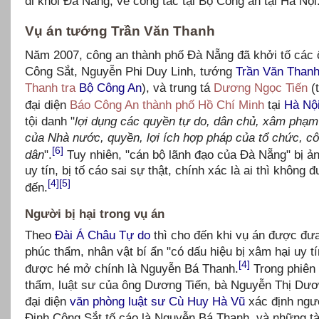
đi khỏi Đà Nẵng, về công tác tại Bộ Công an tại Hà Nội
Vụ án tướng Trần Văn Thanh
Năm 2007, công an thành phố Đà Nẵng đã khởi tố các 
Công Sắt, Nguyễn Phi Duy Linh, tướng
Trần Văn Than
Thanh tra
Bộ Công An
), và trung tá
Dương Ngọc Tiến
(
đại diện
Báo Công An thành phố Hồ Chí Minh
tại
Hà Nộ
tội danh "
lợi dụng các quyền tự do, dân chủ, xâm phạm 
của Nhà nước, quyền, lợi ích hợp pháp của tổ chức, c
[6]
dân
".
Tuy nhiên, "cán bộ lãnh đạo của Đà Nẵng" bị 
uy tín, bị tố cáo sai sự thật, chính xác là ai thì không
[4]
[5]
đến.
Người bị hại trong vụ án
Theo
Đài Á Châu Tự do
thì cho đến khi vụ án được đư
phúc thẩm, nhân vật bí ẩn "có dấu hiệu bị xâm hại uy t
[4]
được hé mở chính là Nguyễn Bá Thanh.
Trong phiên 
thẩm, luật sư của ông Dương Tiến, bà Nguyễn Thị Dư
đại diện
văn phòng luật sư Cù Huy Hà Vũ
xác định ngườ
Đinh Công Sắt tố cáo là Nguyễn Bá Thanh, và những tài