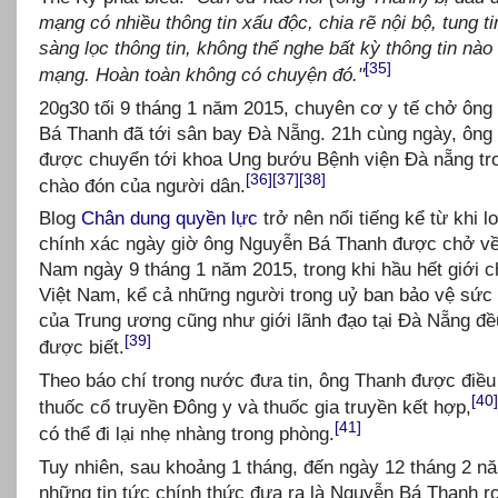
mạng có nhiều thông tin xấu độc, chia rẽ nội bộ, tung ti
sàng lọc thông tin, không thể nghe bất kỳ thông tin nào 
[35]
mạng. Hoàn toàn không có chuyện đó."
20g30 tối 9 tháng 1 năm 2015, chuyên cơ y tế chở ôn
Bá Thanh đã tới sân bay Đà Nẵng. 21h cùng ngày, ông
được chuyển tới khoa Ung bướu Bệnh viện Đà nẵng tr
[36]
[37]
[38]
chào đón của người dân.
Blog
Chân dung quyền lực
trở nên nổi tiếng kể từ khi l
chính xác ngày giờ ông Nguyễn Bá Thanh được chở về
Nam ngày 9 tháng 1 năm 2015, trong khi hầu hết giới c
Việt Nam, kể cả những người trong uỷ ban bảo vệ sức
của Trung ương cũng như giới lãnh đạo tại Đà Nẵng đ
[39]
được biết.
Theo báo chí trong nước đưa tin, ông Thanh được điều 
[40]
thuốc cổ truyền Đông y và thuốc gia truyền kết hợp,
[41]
có thể đi lại nhẹ nhàng trong phòng.
Tuy nhiên, sau khoảng 1 tháng, đến ngày 12 tháng 2 n
những tin tức chính thức đưa ra là Nguyễn Bá Thanh r