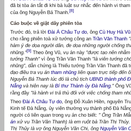
đã bị tòa án tắt đi khi bà luật sư nhắc đến hành vi tha
[8]
của ông Nguyễn Bá Thanh.
Cáo buộc về giật dây phiên tòa
Trước đó, trả lời
Đài Á Châu Tự do
, ông
Cù Huy Hà Vũ
cho rằng phiên toà xử tướng công an
Trần Văn Thanh
hàm ý đe dọa người dân, đe dọa những người chống t
[9]
nhũng."
Theo ông Vũ, vụ án này
"được tạo nên nhằm t
tướng Thanh"
vì ông Trần Văn Thanh
"là viên tướng c
nhũng"
, dẫn chứng là Thiếu tướng Trần Văn Thanh đã 
đạo điều tra vụ án
tham nhũng
liên quan trực tiếp đến 
Nguyễn Bá Thanh lúc đó là chủ tịch
UBND
thành phố
Đ
Nẵng
và hiện nay là
Bí thư Thành ủy
Đà Nẵng
."
Ông Vũ
rằng đây
"là hành vi trả thù đối với việc chống tham nh
Theo
Đài Á Châu Tự do
, ông Đỗ Xuân Hiền, nguyên Tr
Kinh tế Đà Nẵng, ủy viên thường vụ thành phố Đà Nẵn
người có liên quan trong vụ án cho biết:
" Ông Trần Mẫ
án
xử vụ Trần Văn Thanh) là em ruột bà Trần Thị Thủy.
Thị Thủy là vợ ông Nguyễn Văn Chi, ông
Nguyễn Văn C