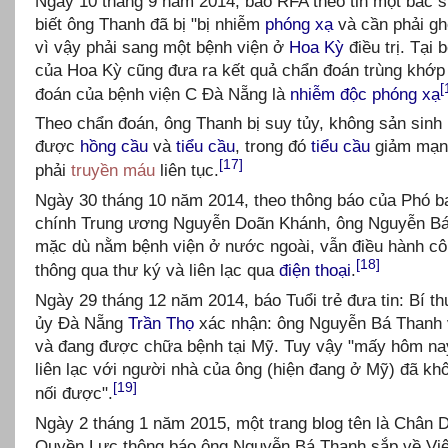
Ngày 10 tháng 9 năm 2014, báo RFA theo tin một bác s
biết ông Thanh đã bị "bị nhiễm
phóng xạ
và cần phải gh
vì vậy phải sang một bệnh viện ở
Hoa Kỳ
điều trị. Tại 
của Hoa Kỳ cũng đưa ra kết quả chẩn đoán trùng khớp
[
đoán của bệnh viện C Đà Nẵng là
nhiễm độc phóng xạ
Theo chẩn đoán, ông Thanh bị suy tủy, không sản sinh
được
hồng cầu
và
tiểu cầu
, trong đó
tiểu cầu
giảm mạn
[17]
phải
truyền máu
liên tục.
Ngày 30 tháng 10 năm 2014, theo thông báo của Phó b
chính Trung ương Nguyễn Doãn Khánh, ông Nguyễn Bá
mặc dù nằm bệnh viện ở nước ngoài, vẫn điều hành cô
[18]
thông qua thư ký và liên lạc qua
điện thoại
.
Ngày 29 tháng 12 năm 2014, báo Tuổi trẻ đưa tin: Bí t
ủy Đà Nẵng
Trần Thọ
xác nhận: ông Nguyễn Bá Thanh 
và đang được chữa bệnh tại Mỹ. Tuy vậy "mấy hôm na
liên lạc với người nhà của ông (hiện đang ở Mỹ) đã kh
[19]
nối được".
Ngày 2 tháng 1 năm 2015, một trang blog tên là Chân 
Quyền Lực thông báo ông Nguyễn Bá Thanh sắp về Vi