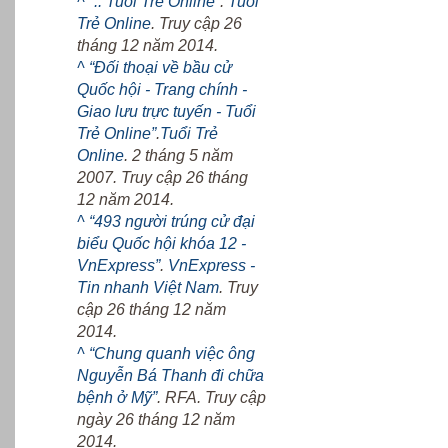
^
“.: Tuổi Trẻ Online”
.
Tuổi
Trẻ Online
. Truy cập 26
tháng 12 năm 2014.
^
“Đối thoại về bầu cử
Quốc hội - Trang chính -
Giao lưu trực tuyến - Tuổi
Trẻ Online”
.
Tuổi Trẻ
Online
. 2 tháng 5 năm
2007. Truy cập 26 tháng
12 năm 2014.
^
“493 người trúng cử đại
biểu Quốc hội khóa 12 -
VnExpress”
.
VnExpress -
Tin nhanh Việt Nam
. Truy
cập 26 tháng 12 năm
2014.
^
“Chung quanh việc ông
Nguyễn Bá Thanh đi chữa
bệnh ở Mỹ”
. RFA. Truy cập
ngày 26 tháng 12 năm
2014.