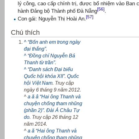
lý công, cao cấp chính trị, được bổ nhiệm vào Ban 
[56]
hành Đảng bộ Thành phố Đà Nẵng
.
[57]
Con gái: Nguyễn Thị Hoài An.
Chú thích
^
“Bốn anh em trong ngày
đại thắng”
.
^
“Đồng chí Nguyễn Bá
Thanh từ trần”
.
^
“Danh sách Đại biểu
Quốc hội khóa XII”
.
Quốc
hội Việt Nam
. Truy cập
ngày 6 tháng 9 năm 2012.
^
a
ă
â
“Hai ông Thanh và
chuyện chống tham nhũng
(phần 2)”
.
Đài Á Châu Tự
do
. Truy cập 26 tháng 12
năm 2014.
^
a
ă
“Hai ông Thanh và
chuyện chống tham nhũng