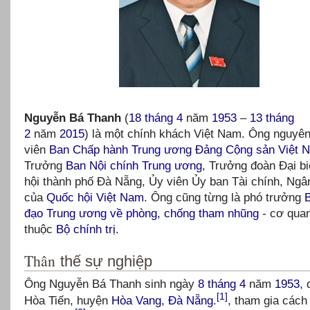
Nguyễn Bá Thanh
(
18 tháng 4
năm
1953
–
13 tháng
2
năm
2015
) là một chính khách Việt Nam. Ông nguyên
viên
Ban Chấp hành Trung ương Đảng Cộng sản Việt 
Trưởng
Ban Nội chính Trung ương
, Trưởng đoàn Đại b
hội thành phố Đà Nẵng, Ủy viên Ủy ban Tài chính, Ngâ
của
Quốc hội Việt Nam
. Ông cũng từng là phó trưởng
B
đạo Trung ương về phòng, chống tham nhũng
- cơ quan
thuộc
Bộ chính trị
.
Thân
thế sự nghiệp
Ông Nguyễn Bá Thanh sinh ngày
8 tháng 4
năm
1953
,
[1]
Hòa Tiến, huyện
Hòa Vang
,
Đà Nẵng
.
, tham gia cách