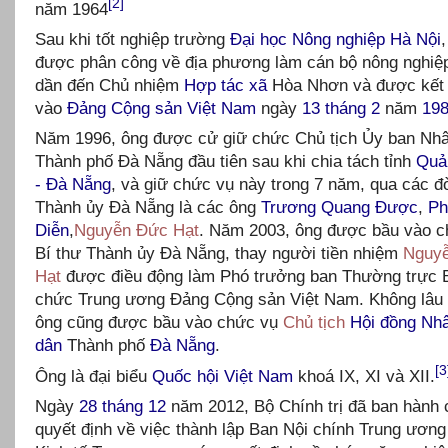
[2]
năm 1964
Sau khi tốt nghiệp trường
Đại học Nông nghiệp Hà Nội
được phân công về địa phương làm cán bộ nông nghiệp
dần đến Chủ nhiệm
Hợp tác xã
Hòa Nhơn và được kết
vào
Đảng Cộng sản Việt Nam
ngày
13 tháng 2
năm
19
Năm 1996, ông được cử giữ chức Chủ tịch Ủy ban Nh
Thành phố Đà Nẵng đầu tiên sau khi chia tách tỉnh
Quả
- Đà Nẵng
, và giữ chức vụ này trong 7 năm, qua các đờ
Thành ủy Đà Nẵng là các ông
Trương Quang Được
,
Ph
Diễn
,
Nguyễn Đức Hạt
. Năm 2003, ông được bầu vào c
Bí thư Thành ủy Đà Nẵng, thay người tiền nhiệm
Nguy
Hạt
được điều động làm Phó trưởng ban Thường trực 
chức Trung ương Đảng Cộng sản Việt Nam. Không lâu 
ông cũng được bầu vào chức vụ
Chủ tịch
Hội đồng Nh
dân
Thành phố
Đà Nẵng
.
[3
Ông là đại biểu
Quốc hội Việt Nam
khoá IX, XI và XII.
Ngày
28 tháng 12
năm 2012, Bộ Chính trị đã ban hành 
quyết định về việc thành lập Ban Nội chính Trung ươn