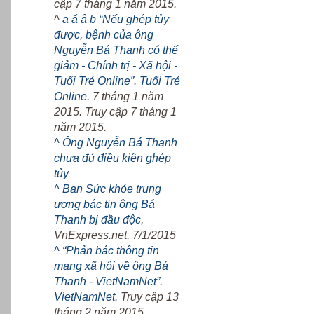
cập 7 tháng 1 năm 2015.
^
a
ă
â
b
“Nếu ghép tủy
được, bệnh của ông
Nguyễn Bá Thanh có thể
giảm - Chính trị - Xã hội -
Tuổi Trẻ Online”
.
Tuổi Trẻ
Online
. 7 tháng 1 năm
2015. Truy cập 7 tháng 1
năm 2015.
^
Ông Nguyễn Bá Thanh
chưa đủ điều kiện ghép
tủy
^
Ban Sức khỏe trung
ương bác tin ông Bá
Thanh bị đầu độc
,
VnExpress.net, 7/1/2015
^
“Phản bác thông tin
mạng xã hội về ông Bá
Thanh - VietNamNet”
.
VietNamNet
. Truy cập 13
tháng 2 năm 2015.