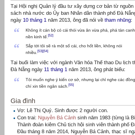
Tại Hội nghị Quản lý đầu tư xây dựng cơ bản từ nguồn
sách nhà nước do Ủy ban Nhân dân thành phố Đà Nẵn
ngày
10 tháng 1
năm 2013, ông đã nói về
tham nhũng
:
“
Không ít cán bộ có cái thói vừa ăn vừa phá, phá tàn canh
[52]
nền kinh tế.
“
Sắp tới tôi sẽ rà một số cái, cho hốt liền, không nói
[53]
[54]
nhiều.
Tại buổi làm việc với ngành Văn hóa Thể thao Du lịch 
Đà Nẵng ngày
11 tháng 1
năm 2013, ông phát biểu:
“
Tôi muốn nghe ý kiến cơ sở, nhưng lại chỉ nghe các đồn
[55]
chí xin tiền ngân sách.
Gia đình
Vợ: Lê Thị Quý. Sinh được 2 người con.
Con trai:
Nguyễn Bá Cảnh
sinh năm 1983 (từng là B
Thành đoàn kiêm Chủ tịch hội sinh viên thành phố Đ
Đầu tháng 8 năm 2014, Nguyễn Bá Cảnh, thạc sĩ n