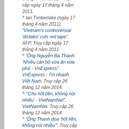
cập ngày 17 tháng 4 năm
2011.
^
Ian Timberlake (ngày 17
tháng 4 năm 2011).
“Vietnam's controversial
'dictator' cuts red tape”
.
AFP. Truy cập ngày 17
tháng 4 năm 2011.
^
“Ông Nguyễn Bá Thanh:
'Nhiều cán bộ vừa ăn vừa
phá' - VnExpress”
.
VnExpress - Tin nhanh
Việt Nam
. Truy cập 26
tháng 12 năm 2014.
^
“'Cho hốt liền, không nói
nhiều' - VietNamNet”
.
VietNamNet
. Truy cập 26
tháng 12 năm 2014.
^
“Ông Thanh dọa 'hốt liền,
không nói nhiều'”
. Truy cập