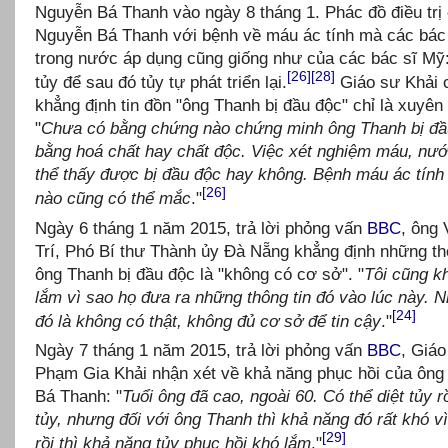
Nguyễn Bá Thanh vào ngày 8 tháng 1. Phác đồ điều trị
Nguyễn Bá Thanh với bệnh về máu ác tính mà các bác
trong nước áp dụng cũng giống như của các bác sĩ Mỹ: 
[26]
[28]
tủy để sau đó tủy tự phát triển lại.
Giáo sư Khải 
khẳng định tin đồn "ông Thanh bị đầu độc" chỉ là xuyên 
"
Chưa có bằng chứng nào chứng minh ông Thanh bị đầ
bằng hoá chất hay chất độc. Việc xét nghiệm máu, nướ
thể thấy được bị đầu độc hay không. Bệnh máu ác tính 
[26]
nào cũng có thể mắc
."
Ngày 6 tháng 1 năm 2015, trả lời phỏng vấn
BBC
, ông
Trí, Phó Bí thư Thành ủy Đà Nẵng khẳng định những th
ông Thanh bị đầu độc là "không có cơ sở". "
Tôi cũng k
lắm vì sao họ đưa ra những thông tin đó vào lúc này. 
[24]
đó là không có thật, không đủ cơ sở để tin cậy
."
Ngày 7 tháng 1 năm 2015, trả lời phỏng vấn
BBC
, Giáo
Phạm Gia Khải nhận xét về khả năng phục hồi của ôn
Bá Thanh: "
Tuổi ông đã cao, ngoài 60. Có thể diệt tủy r
tủy, nhưng đối với ông Thanh thì khả năng đó rất khó vì
[29]
rồi thì khả năng tủy phục hồi khó lắm
."