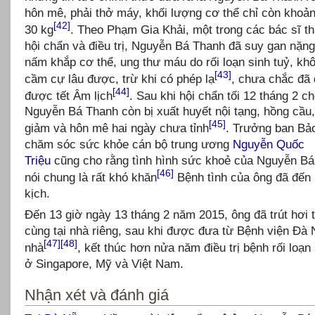
hôn mê, phải thở máy, khối lượng cơ thể chỉ còn khoả
[42]
30 kg
. Theo Phạm Gia Khải, một trong các bác sĩ t
hội chẩn và điều trị, Nguyễn Bá Thanh đã suy gan nặn
nấm khắp cơ thể, ung thư máu do rối loạn sinh tuỷ, kh
[43]
cầm cự lâu được, trừ khi có phép lạ
, chưa chắc đã
[44]
được tết Âm lịch
. Sau khi hội chẩn tối 12 tháng 2 c
Nguyễn Bá Thanh còn bị xuất huyết nội tạng, hồng cầu,
[45]
giảm và hôn mê hai ngày chưa tỉnh
. Trưởng ban Bả
chăm sóc sức khỏe cán bộ trung ương
Nguyễn Quốc
Triệu
cũng cho rằng tình hình sức khoẻ của Nguyễn B
[46]
nói chung là rất khó khăn
Bệnh tình của ông đã đến 
kịch.
Đến 13 giờ ngày 13 tháng 2 năm 2015, ông đã trút hơi 
cùng tại nhà riêng, sau khi được đưa từ Bệnh viện Đà
[47]
[48]
nhà
, kết thúc hơn nửa năm điều trị bệnh rối loạn 
ở Singapore, Mỹ và Việt Nam.
Nhận xét và đánh giá