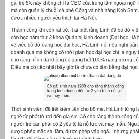
gái trẻ 8X này không chỉ là CEO của trung tâm ngoại ngữ 
mà còn quản lý chuỗi cà phê Cộng và nhà hàng Koh Samu
được nhiều người yêu thích tại Hà Nội.
Thành công khi còn rất trẻ, ít ai biết rằng Linh đã bỏ dở vi
còn học năm thứ 2 khoa Quản trị kinh doanh (Đại học Hà N
về việc bỏ dở dang học đại học, Hà Linh nói nếu nghĩ bận 
doanh quá mà không có thời gian học đại học chỉ là nguỵ 
cho rằng mình đã không cố gắng hết 100% năng lượng củ
Điều mà cô tiếc nhất bây giờ là chưa có tấm bằng đại học.
Cô gái sinh năm 1988 cho rằng thành công
trong kinh doanh đến từ 2 yếu tố là nỗ lực
và may mắn.
Thời sinh viên, để tiết kiệm tiền cho bố mẹ, Hà Linh từng 
nghề từ phát tờ rơi đến gia sư. Cô cho rằng thành công c
người trẻ cần phải có 2 yếu tố là nỗ lực và may mắn. Ngườ
được phép mắc sai lầm, được phép vấp ngã... nhưng phải
làm đà để đứng dậy và trưởng thành hơn.