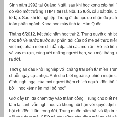
Sinh năm 1992 tại Quảng Ngãi, sau khi học xong cấp hai, 
đỗ vào một trường THPT tại Hà Nội. 15 tuổi, cậu bắt đầu 
từ lập. Sau khi tốt nghiệp, Trung đi du học do nhận được 
toàn phần ngành Khoa học máy tính tại Hàn Quốc.
Tháng 6/2012, kết thúc năm học thứ 2, Trung quyết định b
học trở về nước trước sự phản đối của bố mẹ để thực hiệ
viết một phần mềm chỉ dẫn địa chỉ các món ăn. Với số tiền 
và vay mượn, cùng với những người bạn, sau một tháng,
ra đời.
Thời gian đầu khởi nghiệp với chàng trai đến từ miền Trun
chuỗi ngày cực nhọc. Anh cho biết ngoài sự phiền muộn c
đình, nghi ngại của mọi người thậm chí có người đồn thổi
bời , học kém nên mới bỏ học”.
Giờ đây khi đã chạm tay vào thành công, Trung cho biết 
làm lại, anh vẫn nghỉ học và không hối hận với quyết định
hội chỉ đến ít lần trong đời, Trung muốn nắm bắt và tập tru