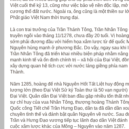
Việt cuối thế kỷ 13, cũng như việc bảo vệ nền độc lập, mở
cương thổ đất nước. Ngoài ra, ông cũng là một thiền sư l
Phật giáo Việt Nam thời trung đại.
Là con trai trưởng của Trần Thánh Tông, Trần Nhân Tông
truyền ngôi vào tháng 11/1278, chưa đầy 20 tuổi. Vị hoàng
sớm phải đương đầu với hiểm họa xâm lược từ đế quốc 
Nguyên hùng mạnh ở phương Bắc. Do vậy, ngay sau khi l
Trần Nhân Tông đã triển khai nhiều biện pháp nhằm nâng
mạnh kinh tế và ổn định chính trị – xã hội của Đại Việt, đồ
xây dựng quan hệ tích cực với nước láng giềng phía nam
Thành.
Năm 1285, hoàng đế nhà Nguyên Hốt Tất Liệt huy động m
lượng lớn (theo Đại Việt Sử ký Toàn thư là 50 vạn người)
Đại Việt. Quân dân Đại Việt ban đầu gặp nhiều tổn thất n
sự chỉ huy của vua Nhân Tông, thượng hoàng Thánh Tôn
Quốc công Tiết chế Trần Hưng Đạo, dân ta đã dần dần xo
chuyền tình thế và đánh bật quân Nguyên về nước. Sau đó
Trần và Hưng Đạo vương tiếp tục lãnh đạo dân Việt đánh 
cuộc xâm lược khác của Mông – Nguyên vào năm 1287.