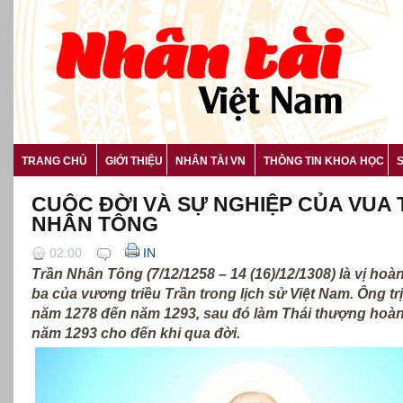
TRANG CHỦ
GIỚI THIỆU
NHÂN TÀI VN
THÔNG TIN KHOA HỌC
CUỘC ĐỜI VÀ SỰ NGHIỆP CỦA VUA
NHÂN TÔNG
02:00
IN
Trần Nhân Tông (7/12/1258 – 14 (16)/12/1308) là vị hoà
ba của vương triều Trần trong lịch sử Việt Nam. Ông trị
năm 1278 đến năm 1293, sau đó làm Thái thượng hoàn
năm 1293 cho đến khi qua đời.