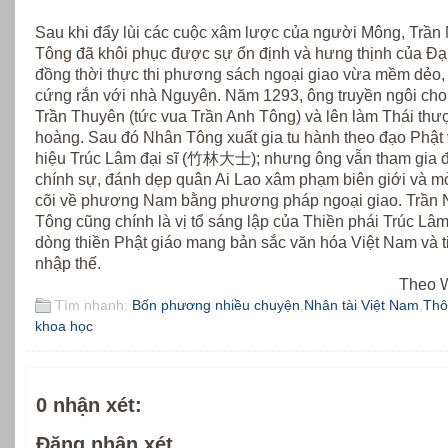
Sau khi đẩy lùi các cuộc xâm lược của người Mông, Trần
Tông đã khôi phục được sự ổn định và hưng thịnh của Đại
đồng thời thực thi phương sách ngoại giao vừa mềm dẻo,
cứng rắn với nhà Nguyên. Năm 1293, ông truyền ngôi cho 
Trần Thuyên (tức vua Trần Anh Tông) và lên làm Thái th
hoàng. Sau đó Nhân Tông xuất gia tu hành theo đạo Phật 
hiệu Trúc Lâm đại sĩ (竹林大士); nhưng ông vẫn tham gia 
chính sự, đánh dẹp quân Ai Lao xâm phạm biên giới và m
cõi về phương Nam bằng phương pháp ngoại giao. Trần
Tông cũng chính là vị tổ sáng lập của Thiền phái Trúc Lâm
dòng thiền Phật giáo mang bản sắc văn hóa Việt Nam và t
nhập thế.
Theo 
Tìm nhanh:
Bốn phương nhiều chuyện
,
Nhân tài Việt Nam
,
Thô
khoa học
0 nhận xét:
Đăng nhận xét